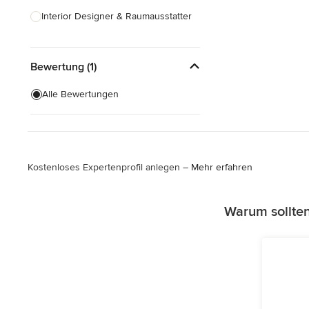
Interior Designer & Raumausstatter
Küchenplanung
Bewertung (1)
Landschaftsarchitekten
Armaturen & Sanitärbedarf
Alle Bewertungen
Beleuchtung
Einbauschränke
Kostenloses Expertenprofil anlegen –
Mehr erfahren
Alle anzeigen
Warum sollte