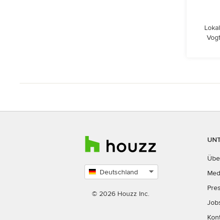
Lokal
Vogt
UN
Übe
Deutschland
Med
Land
Pre
auswählen
© 2026 Houzz Inc.
Job
Kon