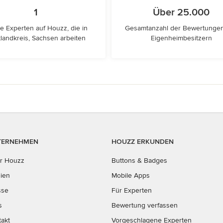
1
Über 25.000
e Experten auf Houzz, die in
Gesamtanzahl der Bewertunge
landkreis, Sachsen arbeiten
Eigenheimbesitzern
TERNEHMEN
HOUZZ ERKUNDEN
r Houzz
Buttons & Badges
ien
Mobile Apps
sse
Für Experten
s
Bewertung verfassen
takt
Vorgeschlagene Experten