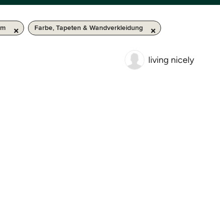
km
Farbe, Tapeten & Wandverkleidung
living nicely