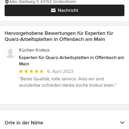
Alter Stadtweg 5, 63762 Großostheim
Nachricht
Hervorgehobene Bewertungen für Experten für
Quarz-Arbeitsplatten in Offenbach am Main
Küchen Krokus
Experten für Quarz-Arbeitsplatten in Offenbach am
Main
Durchschnittliche
6. April 2023
Bewertung:
“Beste Qualität, tolle service. Also wir sind
5
wunderbar zufrieden.danke küche krokus team.”
von
5
Sternen
Orte in der Nähe