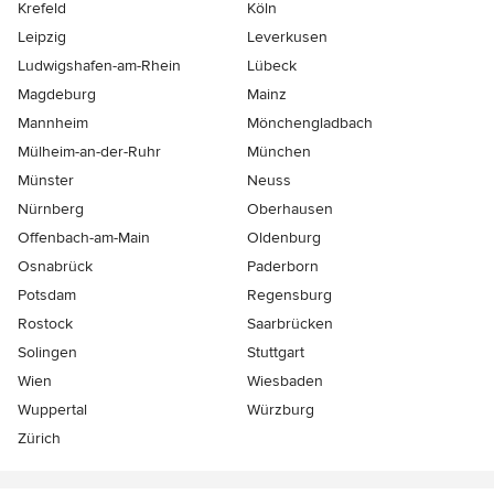
Krefeld
Köln
Leipzig
Leverkusen
Ludwigshafen-am-Rhein
Lübeck
Magdeburg
Mainz
Mannheim
Mönchen­gladbach
Mülheim-an-der-Ruhr
München
Münster
Neuss
Nürnberg
Oberhausen
Offenbach-am-Main
Oldenburg
Osnabrück
Paderborn
Potsdam
Regensburg
Rostock
Saarbrücken
Solingen
Stuttgart
Wien
Wiesbaden
Wuppertal
Würzburg
Zürich