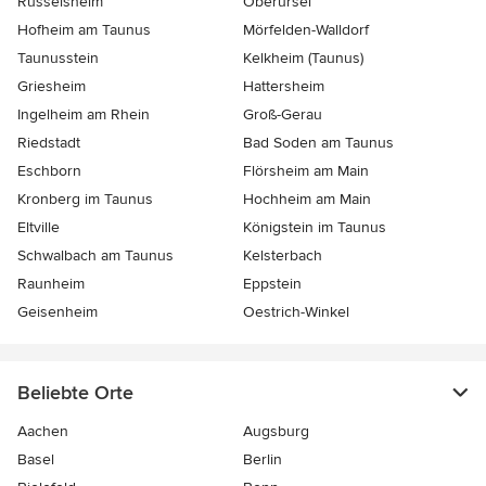
Rüsselsheim
Oberursel
Hofheim am Taunus
Mörfelden-Walldorf
Taunusstein
Kelkheim (Taunus)
Griesheim
Hattersheim
Ingelheim am Rhein
Groß-Gerau
Riedstadt
Bad Soden am Taunus
Eschborn
Flörsheim am Main
Kronberg im Taunus
Hochheim am Main
Eltville
Königstein im Taunus
Schwalbach am Taunus
Kelsterbach
Raunheim
Eppstein
Geisenheim
Oestrich-Winkel
Beliebte Orte
Aachen
Augsburg
Basel
Berlin