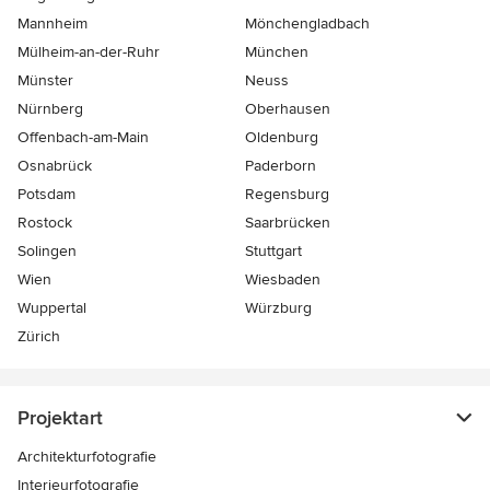
Mannheim
Mönchen­gladbach
Mülheim-an-der-Ruhr
München
Münster
Neuss
Nürnberg
Oberhausen
Offenbach-am-Main
Oldenburg
Osnabrück
Paderborn
Potsdam
Regensburg
Rostock
Saarbrücken
Solingen
Stuttgart
Wien
Wiesbaden
Wuppertal
Würzburg
Zürich
Projektart
Architekturfotografie
Interieurfotografie