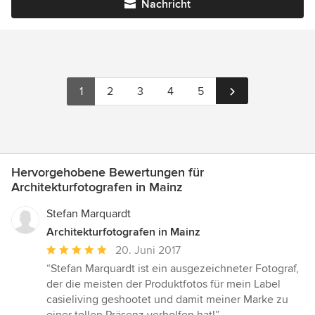
Nachricht
1
2
3
4
5
Hervorgehobene Bewertungen für
Architekturfotografen in Mainz
Stefan Marquardt
Architekturfotografen in Mainz
Durchschnittliche
20. Juni 2017
Bewertung:
“Stefan Marquardt ist ein ausgezeichneter Fotograf,
5
der die meisten der Produktfotos für mein Label
von
casieliving geshootet und damit meiner Marke zu
5