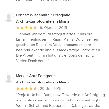
einer tollen Präsenz verholfen hat!”
Sternen
Lennart Wiedemuth / Fotografie
Architekturfotografen in Mainz
Durchschnittliche
9. Oktober 2015
Bewertung:
“Lennart Wiedemuth fotografierte für uns drei
5
Einfamilienhäuser im Raum Mainz. Durch seinen
von
geschulten Blick fürs Detail entstanden sehr
5
beeindruckende und aussagekräftige Fotografien.
Sternen
Die Arbeit mit ihm hat uns viel Spaß gemacht.
Vielen Dank dafür!”
Markus Aatz Fotografie
Architekturfotografen in Mainz
Durchschnittliche
29. Juli 2015
Bewertung:
“Projekt Umbau Bungalow Es wurde die Anfertigung
5
von professionellen Innenraum-Fotos beauftragt -
von
Wohn-, Schlaf- und Badbereich. Dabei galt es, die