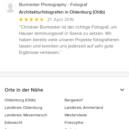
Burmester Photography - Fotograf
Architekturfotografen in Oldenburg (Oldb)
Durchschnittliche
21. April 2016
Bewertung:
“Christian Burmester ist der richtige Fotograf, um
5
Häuser stimmungsvoll in Szene zu setzen. Wir
von
haben bereits viele unserer Projekte fotografieren
5
lassen und konnten uns jederzeit auf sehr gute
Sternen
Ergbnisse verlassen.”
Orte in der Nähe
Oldenburg (Oldb)
Bergedorf
Landkreis Oldenburg
Landkreis Ammerland
Landkreis Wesermarsch
Westerstede
Edewecht
Friesoythe