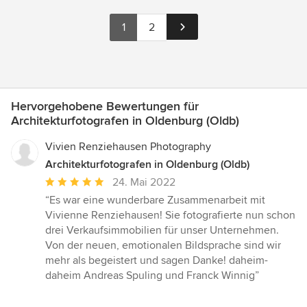
1
2
Hervorgehobene Bewertungen für
Architekturfotografen in Oldenburg (Oldb)
Vivien Renziehausen Photography
Architekturfotografen in Oldenburg (Oldb)
Durchschnittliche
24. Mai 2022
Bewertung:
“Es war eine wunderbare Zusammenarbeit mit
5
Vivienne Renziehausen! Sie fotografierte nun schon
von
drei Verkaufsimmobilien für unser Unternehmen.
5
Von der neuen, emotionalen Bildsprache sind wir
Sternen
mehr als begeistert und sagen Danke! daheim-
daheim Andreas Spuling und Franck Winnig”