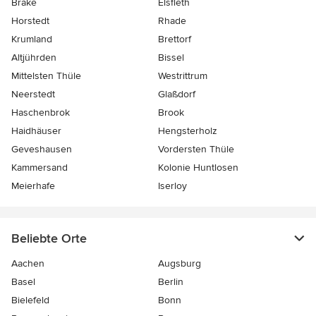
Brake
Elsfleth
Horstedt
Rhade
Krumland
Brettorf
Altjührden
Bissel
Mittelsten Thüle
Westrittrum
Neerstedt
Glaßdorf
Haschenbrok
Brook
Haidhäuser
Hengsterholz
Geveshausen
Vordersten Thüle
Kammersand
Kolonie Huntlosen
Meierhafe
Iserloy
Beliebte Orte
Aachen
Augsburg
Basel
Berlin
Bielefeld
Bonn