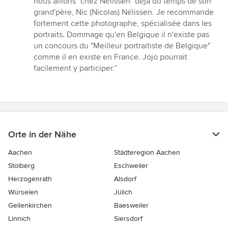
nous allions "chez Nélissen" déjà du temps de son
von
grand'père, Nic (Nicolas) Nélissen. Je recommande
5
fortement cette photographe, spécialisée dans les
Sternen
portraits. Dommage qu'en Belgique il n'existe pas
un concours du "Meilleur portraitiste de Belgique"
comme il en existe en France. Jojo pourrait
facilement y participer.”
Orte in der Nähe
Aachen
Städteregion Aachen
Stolberg
Eschweiler
Herzogenrath
Alsdorf
Würselen
Jülich
Geilenkirchen
Baesweiler
Linnich
Siersdorf