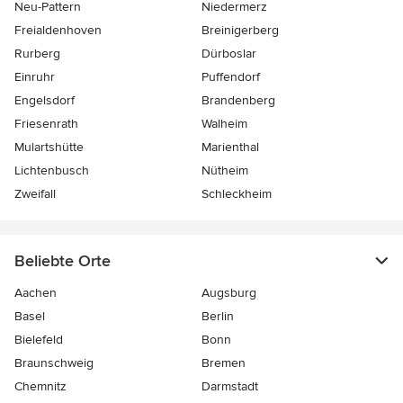
Neu-Pattern
Niedermerz
Freialdenhoven
Breinigerberg
Rurberg
Dürboslar
Einruhr
Puffendorf
Engelsdorf
Brandenberg
Friesenrath
Walheim
Mulartshütte
Marienthal
Lichtenbusch
Nütheim
Zweifall
Schleckheim
Beliebte Orte
Aachen
Augsburg
Basel
Berlin
Bielefeld
Bonn
Braunschweig
Bremen
Chemnitz
Darmstadt