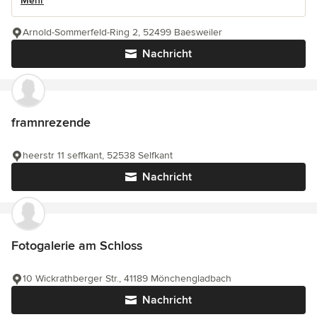
Mehr
Arnold-Sommerfeld-Ring 2, 52499 Baesweiler
Nachricht
framnrezende
heerstr 11 seffkant, 52538 Selfkant
Nachricht
Fotogalerie am Schloss
10 Wickrathberger Str., 41189 Mönchengladbach
Nachricht