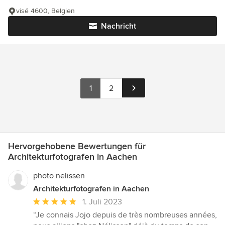
visé 4600, Belgien
Nachricht
1
2
Hervorgehobene Bewertungen für
Architekturfotografen in Aachen
photo nelissen
Architekturfotografen in Aachen
Durchschnittliche
1. Juli 2023
Bewertung:
“Je connais Jojo depuis de très nombreuses années,
5