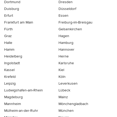
Dortmund
Dresden
Duisburg
Düsseldorf
Erfurt
Essen
Frankfurt am Main
Freiburg-im-Breisgau
Fürth
Gelsenkirchen
Graz
Hagen
Halle
Hamburg
Hamm
Hannover
Heidelberg
Herne
Ingolstadt
Karlsruhe
Kassel
Kiel
Krefeld
Köln
Leipzig
Leverkusen
Ludwigshafen-am-Rhein
Lübeck
Magdeburg
Mainz
Mannheim
Mönchen­gladbach
Mülheim-an-der-Ruhr
München