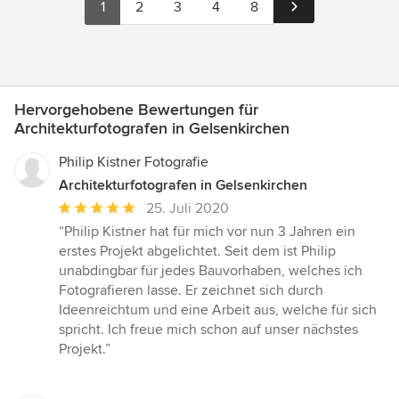
1
2
3
4
8
Hervorgehobene Bewertungen für
Architekturfotografen in Gelsenkirchen
Philip Kistner Fotografie
Architekturfotografen in Gelsenkirchen
Durchschnittliche
25. Juli 2020
Bewertung:
“Philip Kistner hat für mich vor nun 3 Jahren ein
5
erstes Projekt abgelichtet. Seit dem ist Philip
von
unabdingbar für jedes Bauvorhaben, welches ich
5
Fotografieren lasse. Er zeichnet sich durch
Sternen
Ideenreichtum und eine Arbeit aus, welche für sich
spricht. Ich freue mich schon auf unser nächstes
Projekt.”