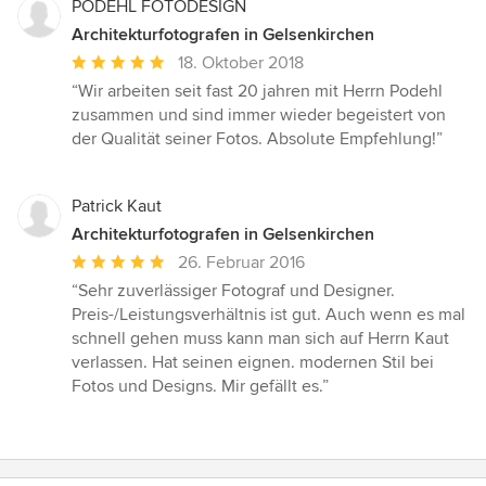
PODEHL FOTODESIGN
Architekturfotografen in Gelsenkirchen
Durchschnittliche
18. Oktober 2018
Bewertung:
“Wir arbeiten seit fast 20 jahren mit Herrn Podehl
5
zusammen und sind immer wieder begeistert von
von
der Qualität seiner Fotos. Absolute Empfehlung!”
5
Sternen
Patrick Kaut
Architekturfotografen in Gelsenkirchen
Durchschnittliche
26. Februar 2016
Bewertung:
“Sehr zuverlässiger Fotograf und Designer.
5
Preis-/Leistungsverhältnis ist gut. Auch wenn es mal
von
schnell gehen muss kann man sich auf Herrn Kaut
5
verlassen. Hat seinen eignen. modernen Stil bei
Sternen
Fotos und Designs. Mir gefällt es.”