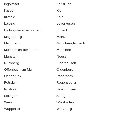
Ingolstadt
Karlsruhe
Kassel
Kiel
Krefeld
Köln
Leipzig
Leverkusen
Ludwigshafen-am-Rhein
Lübeck
Magdeburg
Mainz
Mannheim
Mönchen­gladbach
Mülheim-an-der-Ruhr
München
Münster
Neuss
Nürnberg
Oberhausen
Offenbach-am-Main
Oldenburg
Osnabrück
Paderborn
Potsdam
Regensburg
Rostock
Saarbrücken
Solingen
Stuttgart
Wien
Wiesbaden
Wuppertal
Würzburg