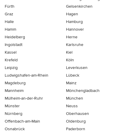
Fürth
Gelsenkirchen
Graz
Hagen
Halle
Hamburg
Hamm
Hannover
Heidelberg
Herne
Ingolstadt
Karlsruhe
Kassel
Kiel
Krefeld
Köln
Leipzig
Leverkusen
Ludwigshafen-am-Rhein
Lübeck
Magdeburg
Mainz
Mannheim
Mönchen­gladbach
Mülheim-an-der-Ruhr
München
Münster
Neuss
Nürnberg
Oberhausen
Offenbach-am-Main
Oldenburg
Osnabrück
Paderborn