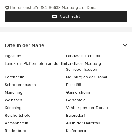
Theresienstraße 194, 86633 Neuburg a.d. Donau
Nachricht
Orte in der Nähe
Ingolstadt
Landkreis Eichstätt
Landkreis Pfaffenhofen an der Ilm
Landkreis Neuburg-
Schrobenhausen
Forchheim
Neuburg an der Donau
Schrobenhausen
Eichstätt
Manching
Gaimersheim
Wolnzach
Geisenfeld
Kösching
Vohburg an der Donau
Reichertshofen
Baiersdorf
Altmannstein
Au in der Hallertau
Riedenburg
Kipfenberg