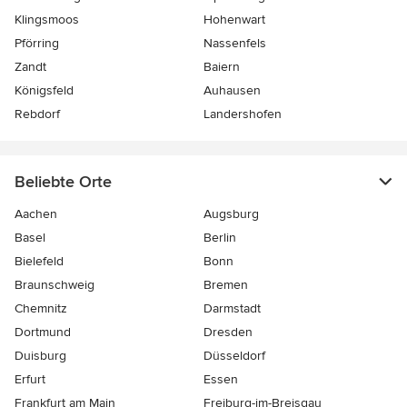
Klingsmoos
Hohenwart
Pförring
Nassenfels
Zandt
Baiern
Königsfeld
Auhausen
Rebdorf
Landershofen
Beliebte Orte
Aachen
Augsburg
Basel
Berlin
Bielefeld
Bonn
Braunschweig
Bremen
Chemnitz
Darmstadt
Dortmund
Dresden
Duisburg
Düsseldorf
Erfurt
Essen
Frankfurt am Main
Freiburg-im-Breisgau