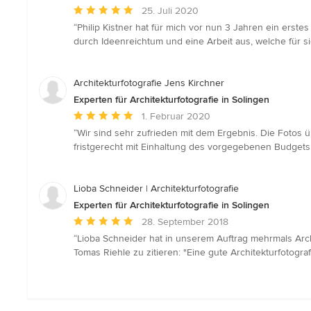
Durchschnittliche
25. Juli 2020
Bewertung:
“Philip Kistner hat für mich vor nun 3 Jahren ein erste
5
durch Ideenreichtum und eine Arbeit aus, welche für si
von
5
Sternen
Architekturfotografie Jens Kirchner
Experten für Architekturfotografie in Solingen
Durchschnittliche
1. Februar 2020
Bewertung:
“Wir sind sehr zufrieden mit dem Ergebnis. Die Fotos 
5
fristgerecht mit Einhaltung des vorgegebenen Budgets.
von
5
Sternen
Lioba Schneider | Architekturfotografie
Experten für Architekturfotografie in Solingen
Durchschnittliche
28. September 2018
Bewertung:
“Lioba Schneider hat in unserem Auftrag mehrmals Archi
5
Tomas Riehle zu zitieren: "Eine gute Architekturfotogra
von
5
Sternen