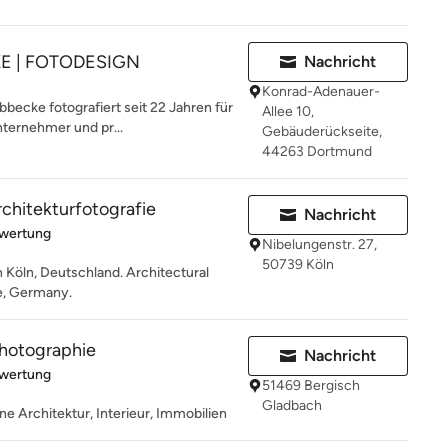
E | FOTODESIGN
Nachricht
Konrad-Adenauer-
becke fotografiert seit 22 Jahren für
Allee 10,
nternehmer und pr...
Gebäuderückseite,
44263 Dortmund
rchitekturfotografie
Nachricht
rtung: 5 von 5 Sternen
ewertung
Nibelungenstr. 27,
50739 Köln
n Köln, Deutschland. Architectural
e, Germany.
photographie
Nachricht
rtung: 5 von 5 Sternen
ewertung
51469 Bergisch
Gladbach
ne Architektur, Interieur, Immobilien