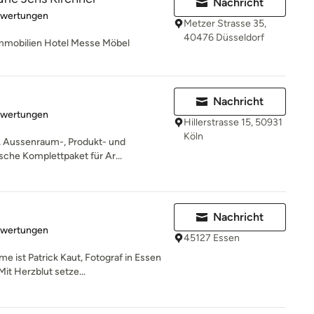
Nachricht
rtung: 5 von 5 Sternen
ewertungen
Metzer Strasse 35,
40476 Düsseldorf
Immobilien Hotel Messe Möbel
Nachricht
rtung: 5 von 5 Sternen
ewertungen
Hillerstrasse 15, 50931
Köln
, Aussenraum-, Produkt- und
sche Komplettpaket für Ar...
Nachricht
rtung: 5 von 5 Sternen
ewertungen
45127 Essen
 ist Patrick Kaut, Fotograf in Essen
t Herzblut setze...