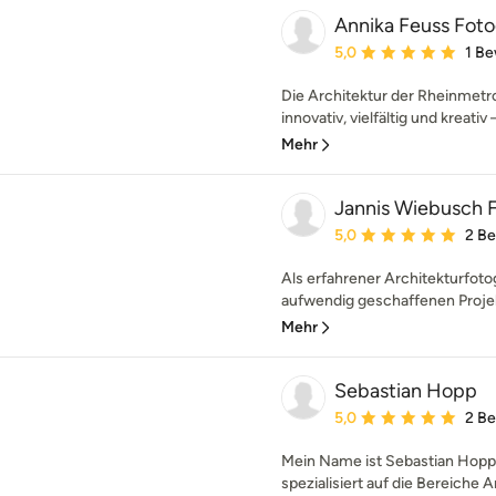
Annika Feuss Foto
Durchschnittliche Bewe
5,0
1 B
Die Architektur der Rheinmetro
innovativ, vielfältig und kreativ 
Mehr
Jannis Wiebusch 
Durchschnittliche Bewe
5,0
2 B
Als erfahrener Architekturfotog
aufwendig geschaffenen Projekt
Mehr
Sebastian Hopp
Durchschnittliche Bewe
5,0
2 B
Mein Name ist Sebastian Hopp, 
spezialisiert auf die Bereiche A