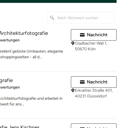
Architekturfotografie
Nachricht
rtung: 5 von 5 Sternen
ewertungen
Gladbacher Wall 1,
50670 Köln
zellent gelöste Umbauten, elegante
hoppingwelten - all d...
grafie
Nachricht
rtung: 5 von 5 Sternen
ewertungen
Erkrather Straße 401,
40231 Düsseldorf
 Architekturfotografie und arbeitet in
eit für ans...
afie Jens Kirchner