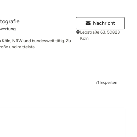
tografie
Nachricht
rtung: 5 von 5 Sternen
ewertung
Leostraße 63, 50823
Köln
 in Köln, NRW und bundesweit tätig. Zu
ße und mittelstä...
71 Experten