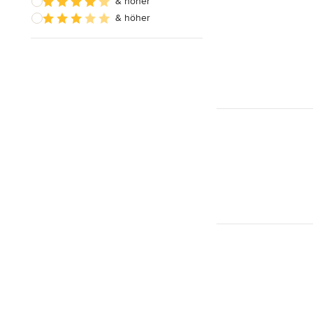
& höher
& höher