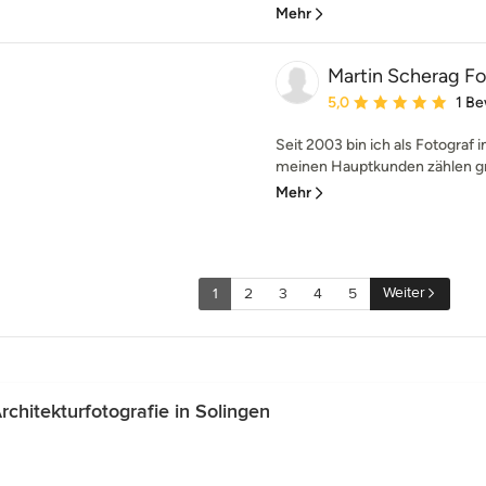
Mehr
Martin Scherag Fo
Durchschnittliche Bewe
5,0
1 B
Seit 2003 bin ich als Fotograf
meinen Hauptkunden zählen gro
Mehr
Weiter
1
2
3
4
5
hitekturfotografie in Solingen