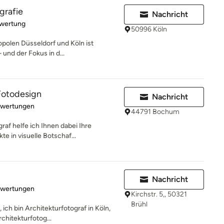
grafie
Nachricht
rtung: 5 von 5 Sternen
ewertung
50996 Köln
polen Düsseldorf und Köln ist
– und der Fokus in d...
Fotodesign
Nachricht
rtung: 5 von 5 Sternen
ewertungen
44791 Bochum
raf helfe ich Ihnen dabei Ihre
e in visuelle Botschaf...
Nachricht
rtung: 5 von 5 Sternen
ewertungen
Kirchstr. 5,, 50321
Brühl
ich bin Architekturfotograf in Köln,
rchitekturfotog...