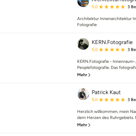
Durchschnittliche Bewe
5,0
3 B
Architektur Innenarchitektur 
Fotografie
KERN.Fotografie
Durchschnittliche Bewe
5,0
3 B
KERN.Fotografie - Innenraum-
Peoplefotografie. Das fotografi
Mehr
Patrick Kaut
Durchschnittliche Bewe
5,0
3 B
Herzlich willkommen, mein Name
dem Herzen des Ruhrgebiets. Mi
Mehr