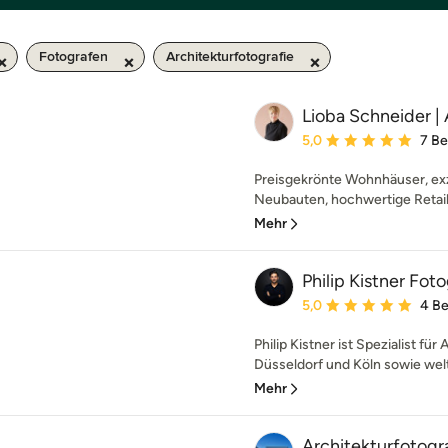
Fotografen
Architekturfotografie
Lioba Schneider | 
Durchschnittliche Bewe
5,0
7 B
Preisgekrönte Wohnhäuser, ex
Neubauten, hochwertige Retails
Mehr
Philip Kistner Foto
Durchschnittliche Bewe
5,0
4 B
Philip Kistner ist Spezialist für
Düsseldorf und Köln sowie weltw
Mehr
Architekturfotogr