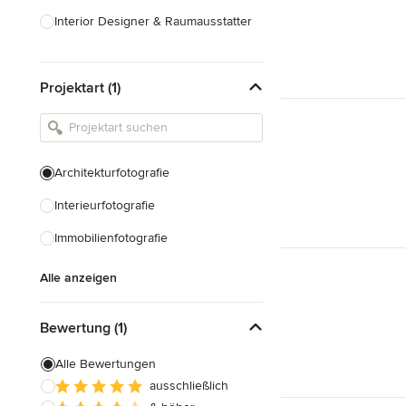
Interior Designer & Raumausstatter
Küchenplanung
Projektart (1)
Landschaftsarchitekten
Armaturen & Sanitärbedarf
Beleuchtung
Architekturfotografie
Einbauschränke
Interieurfotografie
Alle anzeigen
Immobilienfotografie
Alle anzeigen
Bewertung (1)
Alle Bewertungen
ausschließlich