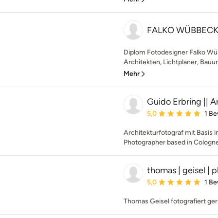
FALKO WÜBBECK
Diplom Fotodesigner Falko Wüb
Architekten, Lichtplaner, Bauu
Mehr
Guido Erbring || A
Durchschnittliche Bewe
5,0
1 B
Architekturfotograf mit Basis i
Photographer based in Cologn
thomas | geisel | 
Durchschnittliche Bewe
5,0
1 B
Thomas Geisel fotografiert ger