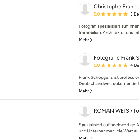
Christophe Franco
Durchschnittliche Bewe
5,0
3 B
Fotograf, spezialisiert auf Inn
Immobilien, Architektur und Inte
Mehr
Fotografie Frank
Durchschnittliche Bewe
5,0
4 B
Frank Schöpgens ist professio
Deutschlandweit dokumentiert e
Mehr
ROMAN WEIS / fo
Spezialisiert auf hochwertige A
und Unternehmen, die Wert auf e
Mehr