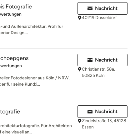
is Fotografie
Nachricht
rtung: 5 von 5 Sternen
ewertungen
40219 Düsseldorf
en-und Außenarchitektur. Profi für
rior Design....
 Schoepgens
Nachricht
rtung: 5 von 5 Sternen
ewertungen
Christianstr. 58a,
50825 Köln
neller Fotodesigner aus Köln / NRW.
r für seine Kund:i...
tografie
Nachricht
Zindelstraße 13, 45128
rchitekturfotografie. Für Architekten
Essen
ine visuell an...