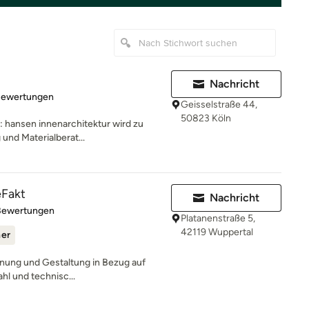
Nachricht
rtung: 4.9 von 5 Sternen
Bewertungen
Geisselstraße 44,
50823 Köln
: hansen innenarchitektur wird zu
und Materialberat...
eFakt
Nachricht
rtung: 5 von 5 Sternen
Bewertungen
Platanenstraße 5,
42119 Wuppertal
ner
lanung und Gestaltung in Bezug auf
hl und technisc...