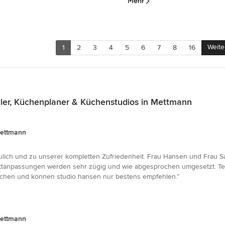
Mehr
Weite
1
2
3
4
5
6
7
8
16
er, Küchenplaner & Küchenstudios in Mettmann
Mettmann
lich und zu unserer kompletten Zufriedenheit. Frau Hansen und Frau Sa
ktanpassungen werden sehr zügig und wie abgesprochen umgesetzt. Te
uchen und können studio hansen nur bestens empfehlen.”
Mettmann