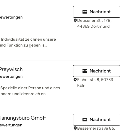
Nachricht
rtung: 5 von 5 Sternen
Bewertungen
Deusener Str. 178,
44369 Dortmund
Individualität zeichnen unsere
nd Funktion zu geben is...
Preywisch
Nachricht
rtung: 4.9 von 5 Sternen
Bewertungen
Einheitstr. 8, 50733
Köln
Spezielle einer Person und eines
dern und ideenreich en...
lanungsbüro GmbH
Nachricht
rtung: 5 von 5 Sternen
Bewertungen
Bessemerstraße 85,