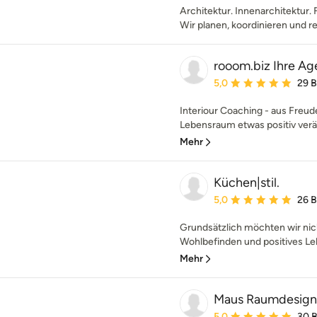
Architektur. Innenarchitektur. 
Wir planen, koordinieren und re
rooom.biz Ihre Ag
Durchschnittliche Bewe
5,0
29 
Interiour Coaching - aus Freud
Lebensraum etwas positiv verä
Mehr
Küchen|stil.
Durchschnittliche Bewe
5,0
26 
Grundsätzlich möchten wir nic
Wohlbefinden und positives Le
Mehr
Maus Raumdesign 
Durchschnittliche Bewe
5,0
30 