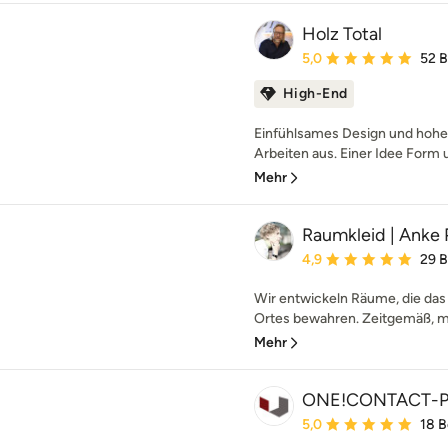
Holz Total
Durchschnittliche Bewe
5,0
52 
High-End
Einfühlsames Design und hohe 
Arbeiten aus. Einer Idee Form u
Mehr
Raumkleid | Anke 
Durchschnittliche Bewe
4,9
29 
Wir entwickeln Räume, die das 
Ortes bewahren. Zeitgemäß, mo
Mehr
ONE!CONTACT-P
Durchschnittliche Bewe
5,0
18 