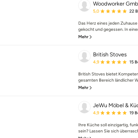
Woodworker Gmb
Durchschnittliche Bewe
5,0
22 
Das Herz eines jeden Zuhause i
gekocht und gegessen. In eine
Mehr
British Stoves
Durchschnittliche Bewe
4,9
15 
British Stoves bietet Kompeten
gesamten Bereich ländlicher Wo
Mehr
JeWu Möbel & Kü
Durchschnittliche Bewe
4,9
19 
Ihre Küche soll einzigartig, fun
sein? Lassen Sie sich überrasch