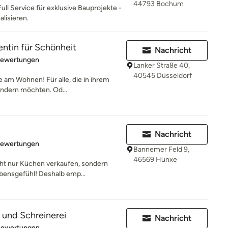
44793 Bochum
Full Service für exklusive Bauprojekte -
alisieren.
entin für Schönheit
Nachricht
rtung: 5 von 5 Sternen
Bewertungen
Lanker Straße 40,
40545 Düsseldorf
e am Wohnen! Für alle, die in ihrem
ndern möchten. Od...
Nachricht
rtung: 5 von 5 Sternen
Bewertungen
Bannemer Feld 9,
46569 Hünxe
ht nur Küchen verkaufen, sondern
bensgefühl! Deshalb emp...
und Schreinerei
Nachricht
rtung: 5 von 5 Sternen
Bewertungen