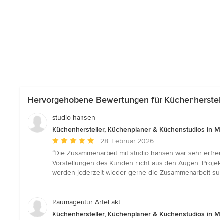
Hervorgehobene Bewertungen für Küchenherstell
studio hansen
Küchenhersteller, Küchenplaner & Küchenstudios in 
Durchschnittliche
28. Februar 2026
Bewertung:
“Die Zusammenarbeit mit studio hansen war sehr erfreu
5
Vorstellungen des Kunden nicht aus den Augen. Proje
von
werden jederzeit wieder gerne die Zusammenarbeit s
5
Sternen
Raumagentur ArteFakt
Küchenhersteller, Küchenplaner & Küchenstudios in 