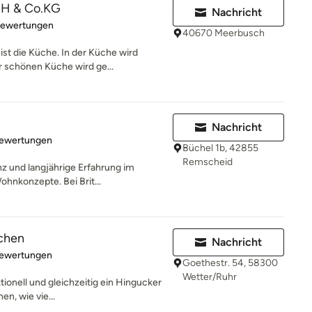
H & Co.KG
Nachricht
rtung: 5 von 5 Sternen
Bewertungen
40670 Meerbusch
st die Küche. In der Küche wird
r schönen Küche wird ge...
Nachricht
rtung: 4.9 von 5 Sternen
Bewertungen
Büchel 1b, 42855
Remscheid
z und langjährige Erfahrung im
hnkonzepte. Bei Brit...
chen
Nachricht
rtung: 4.9 von 5 Sternen
Bewertungen
Goethestr. 54, 58300
Wetter/Ruhr
ktionell und gleichzeitig ein Hingucker
en, wie vie...