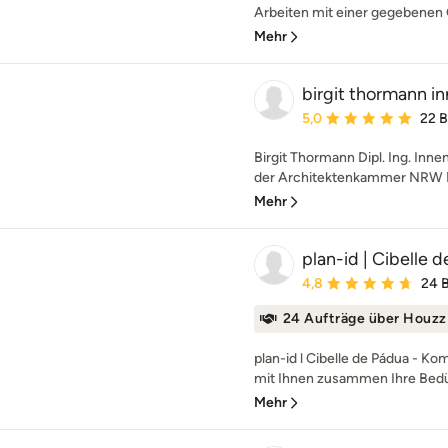
Arbeiten mit einer gegebenen 
Mehr
birgit thormann i
Durchschnittliche Bewe
5,0
22 
Birgit Thormann Dipl. Ing. Inne
der Architektenkammer NRW Me
Mehr
plan-id | Cibelle 
Durchschnittliche Bewe
4,8
24 
24 Aufträge über Houzz
plan-id l Cibelle de Pádua - K
mit Ihnen zusammen Ihre Bedü
Mehr