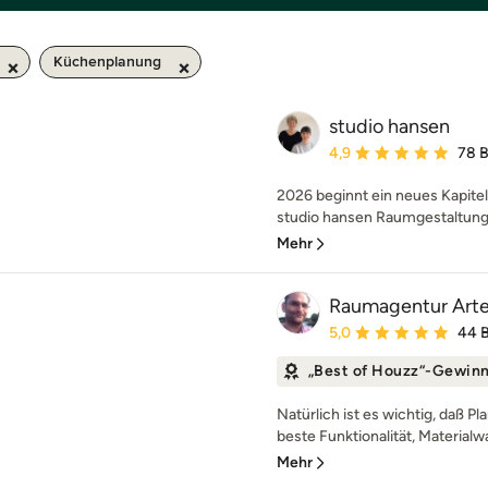
Küchenplanung
studio hansen
Durchschnittliche Bewe
4,9
78 
2026 beginnt ein neues Kapitel
studio hansen Raumgestaltung 
Mehr
Raumagentur Art
Durchschnittliche Bewe
5,0
44 
„Best of Houzz“-Gewin
Natürlich ist es wichtig, daß P
beste Funktionalität, Materialwa
Mehr