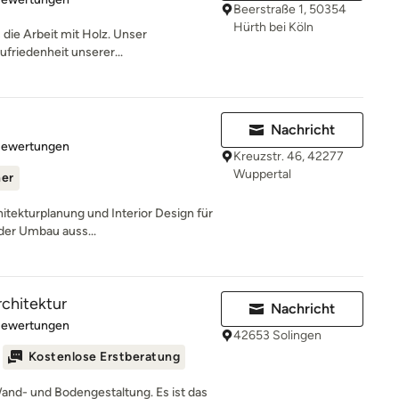
Beerstraße 1, 50354
Hürth bei Köln
s die Arbeit mit Holz. Unser
ufriedenheit unserer...
Nachricht
rtung: 5 von 5 Sternen
Bewertungen
Kreuzstr. 46, 42277
Wuppertal
ner
hitekturplanung und Interior Design für
der Umbau auss...
chitektur
Nachricht
rtung: 5 von 5 Sternen
Bewertungen
42653 Solingen
Kostenlose Erstberatung
Wand- und Bodengestaltung. Es ist das