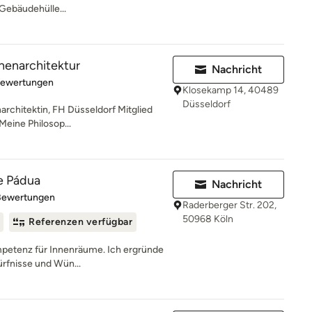
Gebäudehülle...
nnenarchitektur
Nachricht
rtung: 5 von 5 Sternen
Bewertungen
Klosekamp 14, 40489
Düsseldorf
narchitektin, FH Düsseldorf Mitglied
ine Philosop...
de Pádua
Nachricht
rtung: 4.8 von 5 Sternen
Bewertungen
Raderberger Str. 202,
50968 Köln
Referenzen verfügbar
ompetenz für Innenräume. Ich ergründe
rfnisse und Wün...