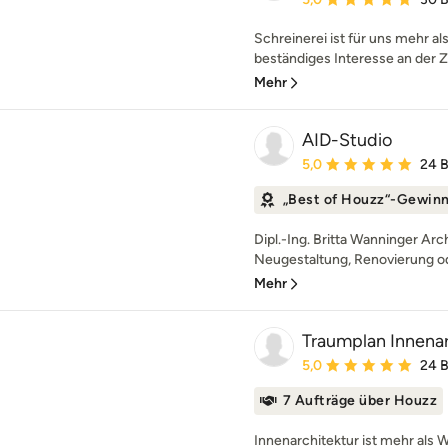
Schreinerei ist für uns mehr al
beständiges Interesse an der Z
Mehr
AID-Studio
Durchschnittliche Bewe
5,0
24 
„Best of Houzz“-Gewin
Dipl.-Ing. Britta Wanninger Arc
Neugestaltung, Renovierung o
Mehr
Traumplan Innenar
Durchschnittliche Bewe
5,0
24 
7 Aufträge über Houzz
Innenarchitektur ist mehr als 