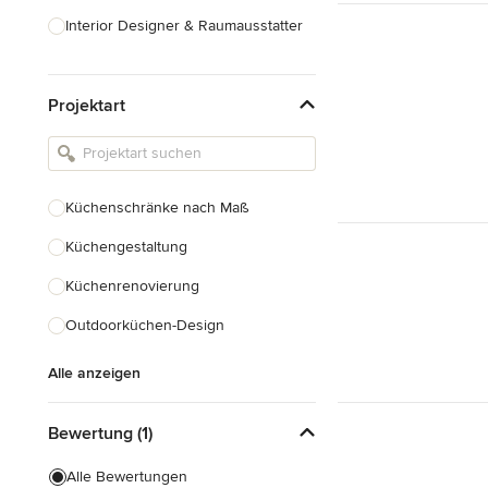
Interior Designer & Raumausstatter
Küchenplanung
Projektart
Landschaftsarchitekten
Armaturen & Sanitärbedarf
Beleuchtung
Küchenschränke nach Maß
Einbauschränke
Küchengestaltung
Alle anzeigen
Küchenrenovierung
Outdoorküchen-Design
Alle anzeigen
Bewertung (1)
Alle Bewertungen