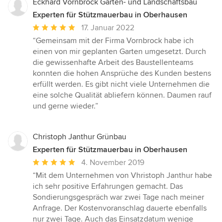
Eckhard Vornbrock Garten- und Landschaftsbau
Experten für Stützmauerbau in Oberhausen
Durchschnittliche
17. Januar 2022
Bewertung:
“Gemeinsam mit der Firma Vornbrock habe ich
5
einen von mir geplanten Garten umgesetzt. Durch
von
die gewissenhafte Arbeit des Baustellenteams
5
konnten die hohen Ansprüche des Kunden bestens
Sternen
erfüllt werden. Es gibt nicht viele Unternehmen die
eine solche Qualität abliefern können. Daumen rauf
und gerne wieder.”
Christoph Janthur Grünbau
Experten für Stützmauerbau in Oberhausen
Durchschnittliche
4. November 2019
Bewertung:
“Mit dem Unternehmen von Vhristoph Janthur habe
5
ich sehr positive Erfahrungen gemacht. Das
von
Sondierungsgespräch war zwei Tage nach meiner
5
Anfrage. Der Kostenvoranschlag dauerte ebenfalls
Sternen
nur zwei Tage. Auch das Einsatzdatum wenige