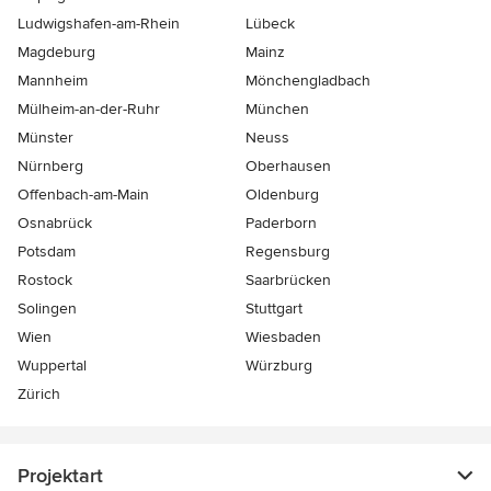
Ludwigshafen-am-Rhein
Lübeck
Magdeburg
Mainz
Mannheim
Mönchen­gladbach
Mülheim-an-der-Ruhr
München
Münster
Neuss
Nürnberg
Oberhausen
Offenbach-am-Main
Oldenburg
Osnabrück
Paderborn
Potsdam
Regensburg
Rostock
Saarbrücken
Solingen
Stuttgart
Wien
Wiesbaden
Wuppertal
Würzburg
Zürich
Projektart