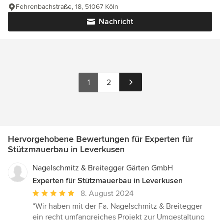
Fehrenbachstraße, 18, 51067 Köln
Nachricht
1
2
Hervorgehobene Bewertungen für Experten für
Stützmauerbau in Leverkusen
Nagelschmitz & Breitegger Gärten GmbH
Experten für Stützmauerbau in Leverkusen
Durchschnittliche
8. August 2024
Bewertung:
“Wir haben mit der Fa. Nagelschmitz & Breitegger
5
ein recht umfangreiches Projekt zur Umgestaltung