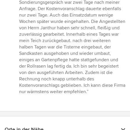
von
Sondierungsgespräch war zwei Tage nach meiner
5
Anfrage. Der Kostenvoranschlag dauerte ebenfalls
Sternen
nur zwei Tage. Auch das Einsatzdatum wenige
Wochen später wurde eingehalten. Die Angestellten
von Herrn Janthur haben sehr schnell, fleißig und
zuverlässig gearbeitet. Innerhalb eines Tages war
mein Teich zurückgebaut. nach drei weiteren
halben Tagen war die Tisterne eingebaut, der
Sandkasten ausgehoben und wieder umbaut,
einiges an Gartenpflege hatte stattgefunden und
der Rollrasen lag fertig da. Ich bin sehr begeistert
von den ausgeführten Arbeiten. Zudem ist die
Rechnung noch knapp unterhalb des
Kostenvoranschlags geblieben. Ich kann diese Firma
nur wärmstens weiter empfehlen.”
Orte in der Nähe