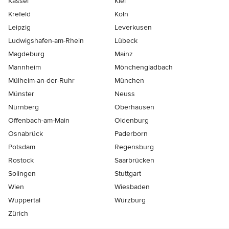
Kassel
Kiel
Krefeld
Köln
Leipzig
Leverkusen
Ludwigshafen-am-Rhein
Lübeck
Magdeburg
Mainz
Mannheim
Mönchen­gladbach
Mülheim-an-der-Ruhr
München
Münster
Neuss
Nürnberg
Oberhausen
Offenbach-am-Main
Oldenburg
Osnabrück
Paderborn
Potsdam
Regensburg
Rostock
Saarbrücken
Solingen
Stuttgart
Wien
Wiesbaden
Wuppertal
Würzburg
Zürich