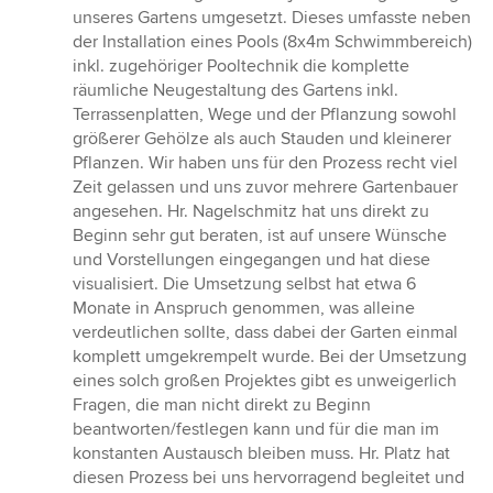
von
unseres Gartens umgesetzt. Dieses umfasste neben
5
der Installation eines Pools (8x4m Schwimmbereich)
Sternen
inkl. zugehöriger Pooltechnik die komplette
räumliche Neugestaltung des Gartens inkl.
Terrassenplatten, Wege und der Pflanzung sowohl
größerer Gehölze als auch Stauden und kleinerer
Pflanzen. Wir haben uns für den Prozess recht viel
Zeit gelassen und uns zuvor mehrere Gartenbauer
angesehen. Hr. Nagelschmitz hat uns direkt zu
Beginn sehr gut beraten, ist auf unsere Wünsche
und Vorstellungen eingegangen und hat diese
visualisiert. Die Umsetzung selbst hat etwa 6
Monate in Anspruch genommen, was alleine
verdeutlichen sollte, dass dabei der Garten einmal
komplett umgekrempelt wurde. Bei der Umsetzung
eines solch großen Projektes gibt es unweigerlich
Fragen, die man nicht direkt zu Beginn
beantworten/festlegen kann und für die man im
konstanten Austausch bleiben muss. Hr. Platz hat
diesen Prozess bei uns hervorragend begleitet und