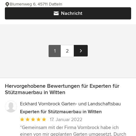
Blumenweg 6, 45711 Datteln
Nachricht
1
2
Hervorgehobene Bewertungen für Experten für
Stützmauerbau in Witten
Eckhard Vornbrock Garten- und Landschaftsbau
Experten für Stützmauerbau in Witten
Durchschnittliche
17. Januar 2022
Bewertung:
“Gemeinsam mit der Firma Vornbrock habe ich
5
einen von mir geplanten Garten umgesetzt. Durch