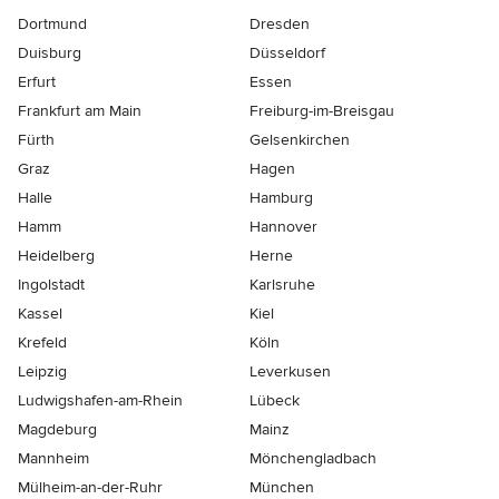
Dortmund
Dresden
Duisburg
Düsseldorf
Erfurt
Essen
Frankfurt am Main
Freiburg-im-Breisgau
Fürth
Gelsenkirchen
Graz
Hagen
Halle
Hamburg
Hamm
Hannover
Heidelberg
Herne
Ingolstadt
Karlsruhe
Kassel
Kiel
Krefeld
Köln
Leipzig
Leverkusen
Ludwigshafen-am-Rhein
Lübeck
Magdeburg
Mainz
Mannheim
Mönchen­gladbach
Mülheim-an-der-Ruhr
München