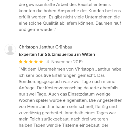
von
die gewissenhafte Arbeit des Baustellenteams
5
konnten die hohen Ansprüche des Kunden bestens
Sternen
erfüllt werden. Es gibt nicht viele Unternehmen die
eine solche Qualität abliefern können. Daumen rauf
und gerne wieder.”
Christoph Janthur Grünbau
Experten für Stützmauerbau in Witten
Durchschnittliche
4. November 2019
Bewertung:
“Mit dem Unternehmen von Vhristoph Janthur habe
5
ich sehr positive Erfahrungen gemacht. Das
von
Sondierungsgespräch war zwei Tage nach meiner
5
Anfrage. Der Kostenvoranschlag dauerte ebenfalls
Sternen
nur zwei Tage. Auch das Einsatzdatum wenige
Wochen später wurde eingehalten. Die Angestellten
von Herrn Janthur haben sehr schnell, fleißig und
zuverlässig gearbeitet. Innerhalb eines Tages war
mein Teich zurückgebaut. nach drei weiteren
halben Tagen war die Tisterne eingebaut, der