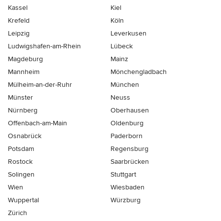
Kassel
Kiel
Krefeld
Köln
Leipzig
Leverkusen
Ludwigshafen-am-Rhein
Lübeck
Magdeburg
Mainz
Mannheim
Mönchen­gladbach
Mülheim-an-der-Ruhr
München
Münster
Neuss
Nürnberg
Oberhausen
Offenbach-am-Main
Oldenburg
Osnabrück
Paderborn
Potsdam
Regensburg
Rostock
Saarbrücken
Solingen
Stuttgart
Wien
Wiesbaden
Wuppertal
Würzburg
Zürich