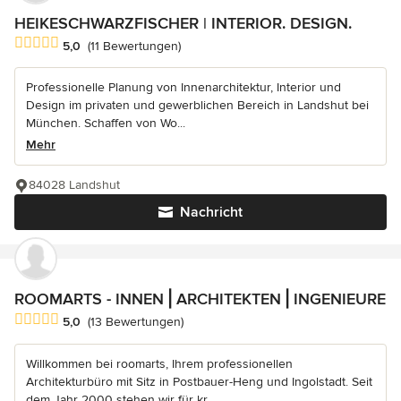
HEIKESCHWARZFISCHER | INTERIOR. DESIGN.
Durchschnittliche Bewertung: 5 von 5 Sternen
5,0
(11 Bewertungen)
Professionelle Planung von Innenarchitektur, Interior und
Design im privaten und gewerblichen Bereich in Landshut bei
München. Schaffen von Wo...
Mehr
84028 Landshut
Nachricht
ROOMARTS - INNEN⎪ARCHITEKTEN⎪INGENIEURE
Durchschnittliche Bewertung: 5 von 5 Sternen
5,0
(13 Bewertungen)
Willkommen bei roomarts, Ihrem professionellen
Architekturbüro mit Sitz in Postbauer-Heng und Ingolstadt. Seit
dem Jahr 2000 stehen wir für kr...