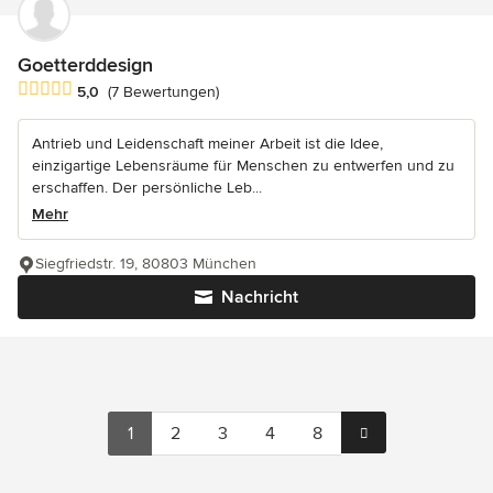
Goetterddesign
Durchschnittliche Bewertung: 5 von 5 Sternen
5,0
(7 Bewertungen)
Antrieb und Leidenschaft meiner Arbeit ist die Idee,
einzigartige Lebensräume für Menschen zu entwerfen und zu
erschaffen. Der persönliche Leb...
Mehr
Siegfriedstr. 19, 80803 München
Nachricht
1
2
3
4
8