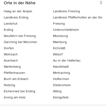
Orte in der Nähe
Haag an der Amper
Landkreis Freising
Landkreis Erding
Landkreis Pfaffenhofen an der Ilm
Landshut
Freising
Erding
Unterschleißheim
Neufahrn bei Freising
Moosburg
Garching bei München
Mainburg
Dorfen
Eichstätt
Wolnzach
Altdorf
Auerbach
Au in der Hallertau
Wartenberg
Nandlstadt
Pfeffenhausen
Mintraching
Buch am Erlbach
Hofkirchen
Notzing
Dietersheim
Eichenried bei Erding
Atting
Inning am Holz
Königsfeld