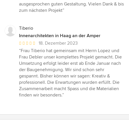
ausgesprochen guten Gestaltung. Vielen Dank & bis
zum nächsten Projekt”
Tiberio
Innenarchitekten in Haag an der Amper
Durchschnittliche
18. Dezember 2023
Bewertung:
“Frau Tiberio hat gemeinsam mit Herrn Lopez und
5
Frau Debler unser komplettes Projekt gemacht. Die
von
Umsetzung erfolgt leider erst ab Ende Januar nach
5
der Baugenehmigung. Wir sind schon sehr
Sternen
gespannt. Bisher können wir sagen: Kreativ &
professionell. Die Erwartungen wurden erfüllt. Die
Zusammenarbeit macht Spass und die Materialien
finden wir besonders.”