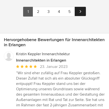
1
2
3
4
5
Hervorgehobene Bewertungen für Innenarchitekten
in Erlangen
Kristin Keppler Innenarchitektur
Innenarchitekten in Erlangen
Durchschnittliche
23. Januar 2023
Bewertung:
“Wir sind eher zufällig auf Frau Keppler gestoßen.
5
Dieser Zufall hat sich als ein absoluter Glücksgriff
von
entpuppt! Frau Keppler stand uns bei der
5
Optimierung unseres Grundrisses sowie während
Sternen
des gesamten Innenausbaus und der Gestaltung der
Außenanlagen mit Rat und Tat zur Seite. Sie hat uns
im Rahmen der fast 2-jährigen Zusammenarbeit mit