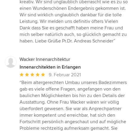
5
kreativ. Wir sind unglaublich überrascht wie es zu so
Sternen
einen Wunderschönen Endergebnis gekommen ist.
Wir sind wirklich unglaublich dankbar für die tolle
Leistung. Wir melden uns definitiv öfters Vielen
Dank dass Sie es geschafft haben meine Frau und
mich selber natürlich auch, so glücklich gemacht zu
haben. Liebe Grüße Pr.Dr. Andreas Schneider”
Wacker Innenarchitektur
Innenarchitekten in Erlangen
Durchschnittliche
9. Februar 2021
Bewertung:
“Beim altergerechten Umbau unseres Badezimmers
5
gab es viele offene Fragen, angefangen von den
von
baulichen Möglichkeiten bis hin zu den Details der
5
Ausstattung. Ohne Frau Wacker wären wir völlig
Sternen
überfordert gewesen. Sie war als Anprechpartner
immer kompetent und erreichbar, hat sich den
Fortschritt persönlich angeschaut und auf mögliche
Probleme rechtzeitig aufmerksam gemacht. Sie