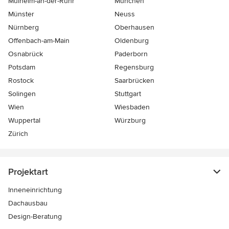
Mülheim-an-der-Ruhr
München
Münster
Neuss
Nürnberg
Oberhausen
Offenbach-am-Main
Oldenburg
Osnabrück
Paderborn
Potsdam
Regensburg
Rostock
Saarbrücken
Solingen
Stuttgart
Wien
Wiesbaden
Wuppertal
Würzburg
Zürich
Projektart
Inneneinrichtung
Dachausbau
Design-Beratung