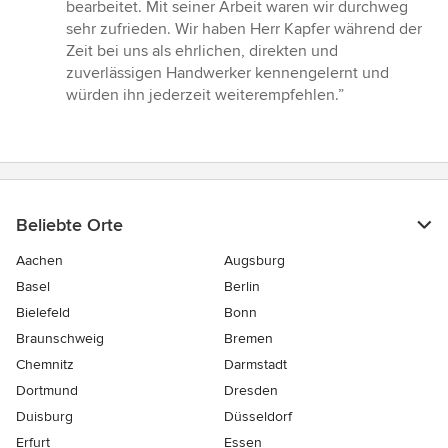
von
bearbeitet. Mit seiner Arbeit waren wir durchweg
5
sehr zufrieden. Wir haben Herr Kapfer während der
Sternen
Zeit bei uns als ehrlichen, direkten und
zuverlässigen Handwerker kennengelernt und
würden ihn jederzeit weiterempfehlen.”
Beliebte Orte
Aachen
Augsburg
Basel
Berlin
Bielefeld
Bonn
Braunschweig
Bremen
Chemnitz
Darmstadt
Dortmund
Dresden
Duisburg
Düsseldorf
Erfurt
Essen