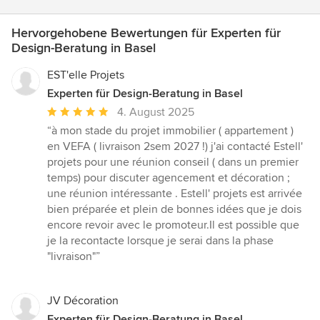
Hervorgehobene Bewertungen für Experten für
Design-Beratung in Basel
EST'elle Projets
Experten für Design-Beratung in Basel
Durchschnittliche
4. August 2025
Bewertung:
“à mon stade du projet immobilier ( appartement )
5
en VEFA ( livraison 2sem 2027 !) j'ai contacté Estell'
von
projets pour une réunion conseil ( dans un premier
5
temps) pour discuter agencement et décoration ;
Sternen
une réunion intéressante . Estell' projets est arrivée
bien préparée et plein de bonnes idées que je dois
encore revoir avec le promoteur.Il est possible que
je la recontacte lorsque je serai dans la phase
"livraison"”
JV Décoration
Experten für Design-Beratung in Basel