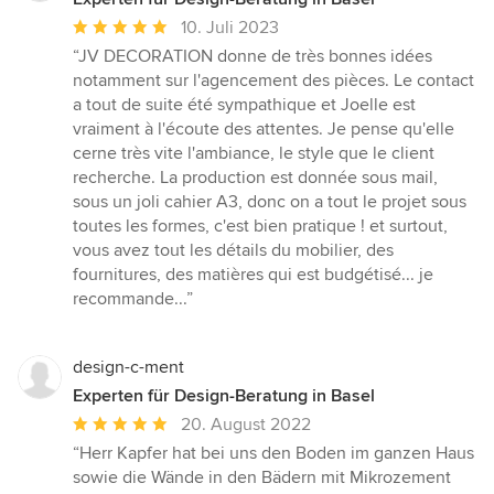
Durchschnittliche
10. Juli 2023
Bewertung:
“JV DECORATION donne de très bonnes idées
5
notamment sur l'agencement des pièces. Le contact
von
a tout de suite été sympathique et Joelle est
5
vraiment à l'écoute des attentes. Je pense qu'elle
Sternen
cerne très vite l'ambiance, le style que le client
recherche. La production est donnée sous mail,
sous un joli cahier A3, donc on a tout le projet sous
toutes les formes, c'est bien pratique ! et surtout,
vous avez tout les détails du mobilier, des
fournitures, des matières qui est budgétisé... je
recommande...”
design-c-ment
Experten für Design-Beratung in Basel
Durchschnittliche
20. August 2022
Bewertung:
“Herr Kapfer hat bei uns den Boden im ganzen Haus
5
sowie die Wände in den Bädern mit Mikrozement