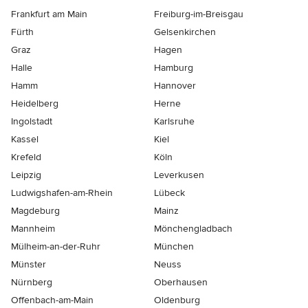
Frankfurt am Main
Freiburg-im-Breisgau
Fürth
Gelsenkirchen
Graz
Hagen
Halle
Hamburg
Hamm
Hannover
Heidelberg
Herne
Ingolstadt
Karlsruhe
Kassel
Kiel
Krefeld
Köln
Leipzig
Leverkusen
Ludwigshafen-am-Rhein
Lübeck
Magdeburg
Mainz
Mannheim
Mönchen­gladbach
Mülheim-an-der-Ruhr
München
Münster
Neuss
Nürnberg
Oberhausen
Offenbach-am-Main
Oldenburg