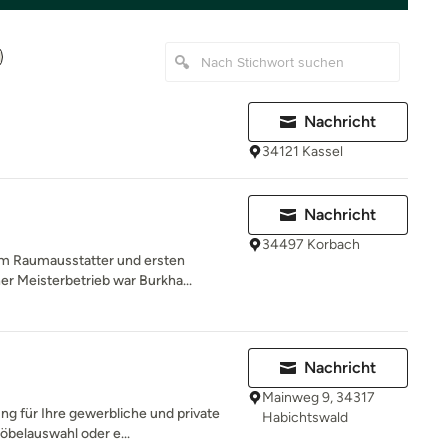
Nachricht
34121 Kassel
Nachricht
34497 Korbach
um Raumausstatter und ersten
r Meisterbetrieb war Burkha...
l
Nachricht
Mainweg 9, 34317
ung für Ihre gewerbliche und private
Habichtswald
öbelauswahl oder e...