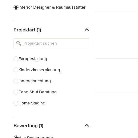
Interior Designer & Raumausstatter
Küchenplanung
Projektart (1)
Landschaftsarchitekten
Armaturen & Sanitärbedarf
Beleuchtung
Farbgestaltung
Einbauschränke
Kinderzimmerplanung
Alle anzeigen
Inneneinrichtung
Feng Shui Beratung
Home Staging
Design-Beratung
Bewertung (1)
Alle anzeigen
Alle Bewertungen