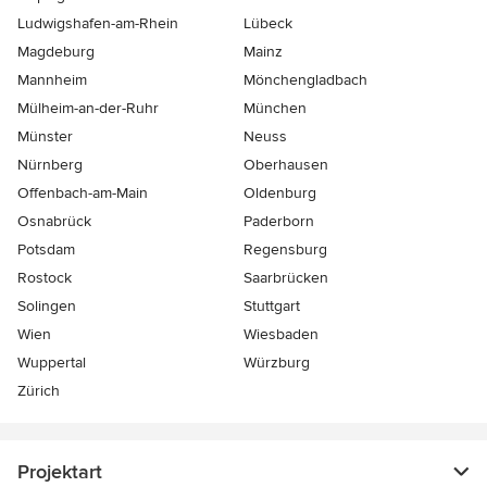
Ludwigshafen-am-Rhein
Lübeck
Magdeburg
Mainz
Mannheim
Mönchen­gladbach
Mülheim-an-der-Ruhr
München
Münster
Neuss
Nürnberg
Oberhausen
Offenbach-am-Main
Oldenburg
Osnabrück
Paderborn
Potsdam
Regensburg
Rostock
Saarbrücken
Solingen
Stuttgart
Wien
Wiesbaden
Wuppertal
Würzburg
Zürich
Projektart