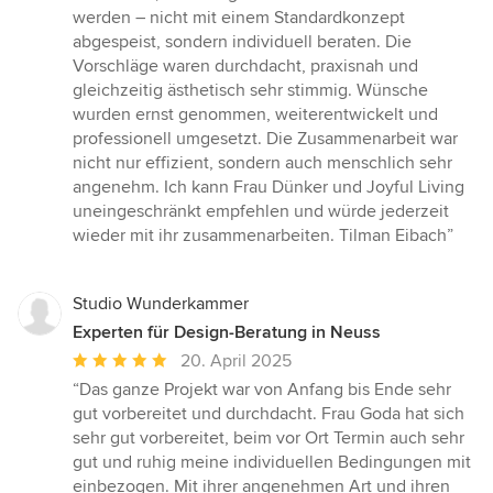
werden – nicht mit einem Standardkonzept
abgespeist, sondern individuell beraten. Die
Vorschläge waren durchdacht, praxisnah und
gleichzeitig ästhetisch sehr stimmig. Wünsche
wurden ernst genommen, weiterentwickelt und
professionell umgesetzt. Die Zusammenarbeit war
nicht nur effizient, sondern auch menschlich sehr
angenehm. Ich kann Frau Dünker und Joyful Living
uneingeschränkt empfehlen und würde jederzeit
wieder mit ihr zusammenarbeiten. Tilman Eibach”
Studio Wunderkammer
Experten für Design-Beratung in Neuss
Durchschnittliche
20. April 2025
Bewertung:
“Das ganze Projekt war von Anfang bis Ende sehr
5
gut vorbereitet und durchdacht. Frau Goda hat sich
von
sehr gut vorbereitet, beim vor Ort Termin auch sehr
5
gut und ruhig meine individuellen Bedingungen mit
Sternen
einbezogen. Mit ihrer angenehmen Art und ihren