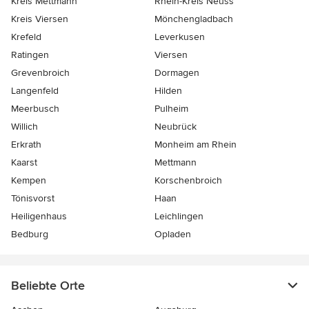
Kreis Mettmann
Rhein-Kreis Neuss
Kreis Viersen
Mönchengladbach
Krefeld
Leverkusen
Ratingen
Viersen
Grevenbroich
Dormagen
Langenfeld
Hilden
Meerbusch
Pulheim
Willich
Neubrück
Erkrath
Monheim am Rhein
Kaarst
Mettmann
Kempen
Korschenbroich
Tönisvorst
Haan
Heiligenhaus
Leichlingen
Bedburg
Opladen
Beliebte Orte