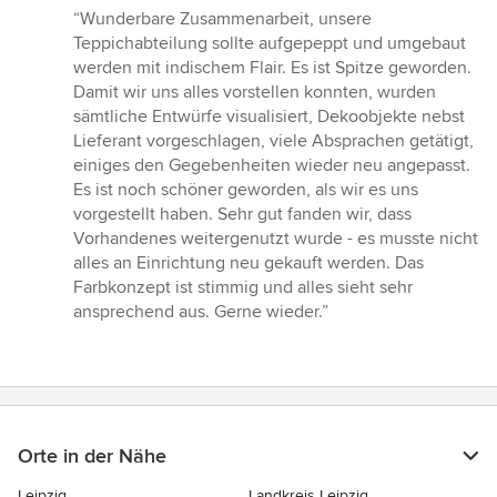
Bewertung:
“Wunderbare Zusammenarbeit, unsere
5
Teppichabteilung sollte aufgepeppt und umgebaut
von
werden mit indischem Flair. Es ist Spitze geworden.
5
Damit wir uns alles vorstellen konnten, wurden
Sternen
sämtliche Entwürfe visualisiert, Dekoobjekte nebst
Lieferant vorgeschlagen, viele Absprachen getätigt,
einiges den Gegebenheiten wieder neu angepasst.
Es ist noch schöner geworden, als wir es uns
vorgestellt haben. Sehr gut fanden wir, dass
Vorhandenes weitergenutzt wurde - es musste nicht
alles an Einrichtung neu gekauft werden. Das
Farbkonzept ist stimmig und alles sieht sehr
ansprechend aus. Gerne wieder.”
Orte in der Nähe
Leipzig
Landkreis Leipzig