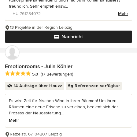
Atmosphäre ist einladend und Frau Julia Köhler ist äußerst
freundlich. Sehr empfehlensw...
– HU-761284072
Mehr
13 Projekte
in der Region Leipzig
Nachricht
Emotionrooms - Julia Köhler
Durchschnittliche Bewertung: 5 von 5 Sternen
5,0
(17 Bewertungen)
14 Aufträge über Houzz
Referenzen verfügbar
Es wird Zeit für frischen Wind in Ihren Räumen! Um Ihren
Räumen eine neue Frische zu verleihen, bedient sich der
Prozess der Neugestaltung...
Mehr
Ratzelstr. 67, 04207 Leipzig