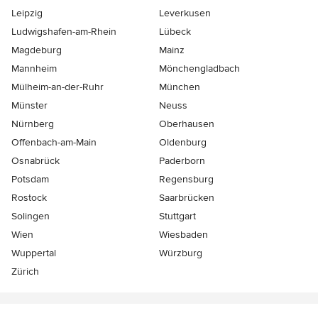
Leipzig
Leverkusen
Ludwigshafen-am-Rhein
Lübeck
Magdeburg
Mainz
Mannheim
Mönchen­gladbach
Mülheim-an-der-Ruhr
München
Münster
Neuss
Nürnberg
Oberhausen
Offenbach-am-Main
Oldenburg
Osnabrück
Paderborn
Potsdam
Regensburg
Rostock
Saarbrücken
Solingen
Stuttgart
Wien
Wiesbaden
Wuppertal
Würzburg
Zürich