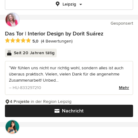
Leipzig
Gesponsert
Das Tor | Interior Design by Dorit Suárez
Durchschnittliche Bewertung: 5 von 5 Sternen
5,0
(4 Bewertungen)
Seit 20 Jahren tätig
“Wir fühlen uns nicht nur richtig wohl, sondern alles ist auch
überaus praktisch. Vielen, vielen Dank für die angenehme
Zusammenarbeit! Unbed...
– HU-833297210
Mehr
4 Projekte
in der Region Leipzig
Nachricht