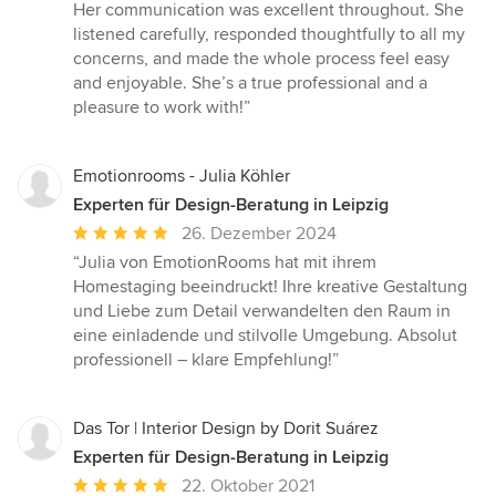
5
Her communication was excellent throughout. She
von
listened carefully, responded thoughtfully to all my
5
concerns, and made the whole process feel easy
Sternen
and enjoyable. She’s a true professional and a
pleasure to work with!”
Emotionrooms - Julia Köhler
Experten für Design-Beratung in Leipzig
Durchschnittliche
26. Dezember 2024
Bewertung:
“Julia von EmotionRooms hat mit ihrem
5
Homestaging beeindruckt! Ihre kreative Gestaltung
von
und Liebe zum Detail verwandelten den Raum in
5
eine einladende und stilvolle Umgebung. Absolut
Sternen
professionell – klare Empfehlung!”
Das Tor | Interior Design by Dorit Suárez
Experten für Design-Beratung in Leipzig
Durchschnittliche
22. Oktober 2021