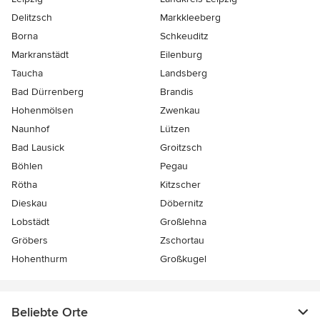
Delitzsch
Markkleeberg
Borna
Schkeuditz
Markranstädt
Eilenburg
Taucha
Landsberg
Bad Dürrenberg
Brandis
Hohenmölsen
Zwenkau
Naunhof
Lützen
Bad Lausick
Groitzsch
Böhlen
Pegau
Rötha
Kitzscher
Dieskau
Döbernitz
Lobstädt
Großlehna
Gröbers
Zschortau
Hohenthurm
Großkugel
Beliebte Orte