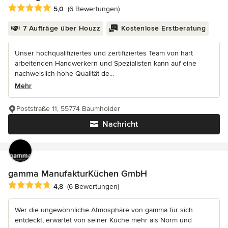
Durchschnittliche Bewertung: 5 von 5 Sternen
5,0
(6 Bewertungen)
7 Aufträge über Houzz
Kostenlose Erstberatung
Unser hochqualifiziertes und zertifiziertes Team von hart
arbeitenden Handwerkern und Spezialisten kann auf eine
nachweislich hohe Qualität de...
Mehr
Poststraße 11, 55774 Baumholder
Nachricht
gamma ManufakturKüchen GmbH
Durchschnittliche Bewertung: 4.8 von 5 Sternen
4,8
(6 Bewertungen)
Wer die ungewöhnliche Atmosphäre von gamma für sich
entdeckt, erwartet von seiner Küche mehr als Norm und