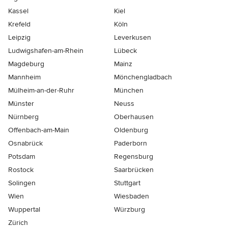
Kassel
Kiel
Krefeld
Köln
Leipzig
Leverkusen
Ludwigshafen-am-Rhein
Lübeck
Magdeburg
Mainz
Mannheim
Mönchen­gladbach
Mülheim-an-der-Ruhr
München
Münster
Neuss
Nürnberg
Oberhausen
Offenbach-am-Main
Oldenburg
Osnabrück
Paderborn
Potsdam
Regensburg
Rostock
Saarbrücken
Solingen
Stuttgart
Wien
Wiesbaden
Wuppertal
Würzburg
Zürich