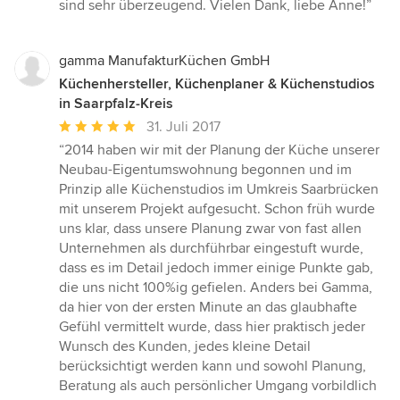
sind sehr überzeugend. Vielen Dank, liebe Anne!”
gamma ManufakturKüchen GmbH
Küchenhersteller, Küchenplaner & Küchenstudios
in Saarpfalz-Kreis
Durchschnittliche
31. Juli 2017
Bewertung:
“2014 haben wir mit der Planung der Küche unserer
5
Neubau-Eigentumswohnung begonnen und im
von
Prinzip alle Küchenstudios im Umkreis Saarbrücken
5
mit unserem Projekt aufgesucht. Schon früh wurde
Sternen
uns klar, dass unsere Planung zwar von fast allen
Unternehmen als durchführbar eingestuft wurde,
dass es im Detail jedoch immer einige Punkte gab,
die uns nicht 100%ig gefielen. Anders bei Gamma,
da hier von der ersten Minute an das glaubhafte
Gefühl vermittelt wurde, dass hier praktisch jeder
Wunsch des Kunden, jedes kleine Detail
berücksichtigt werden kann und sowohl Planung,
Beratung als auch persönlicher Umgang vorbildlich