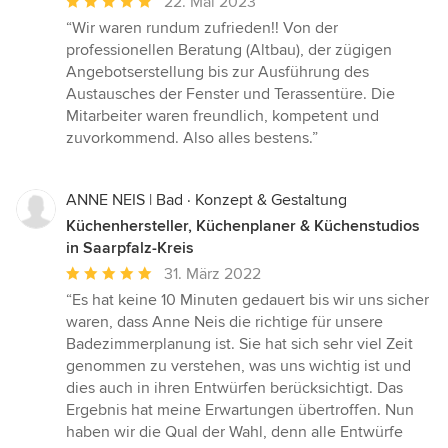
Durchschnittliche
22. Mai 2023
Bewertung:
“Wir waren rundum zufrieden!! Von der
5
professionellen Beratung (Altbau), der zügigen
von
Angebotserstellung bis zur Ausführung des
5
Austausches der Fenster und Terassentüre. Die
Sternen
Mitarbeiter waren freundlich, kompetent und
zuvorkommend. Also alles bestens.”
ANNE NEIS | Bad · Konzept & Gestaltung
Küchenhersteller, Küchenplaner & Küchenstudios
in Saarpfalz-Kreis
Durchschnittliche
31. März 2022
Bewertung:
“Es hat keine 10 Minuten gedauert bis wir uns sicher
5
waren, dass Anne Neis die richtige für unsere
von
Badezimmerplanung ist. Sie hat sich sehr viel Zeit
5
genommen zu verstehen, was uns wichtig ist und
Sternen
dies auch in ihren Entwürfen berücksichtigt. Das
Ergebnis hat meine Erwartungen übertroffen. Nun
haben wir die Qual der Wahl, denn alle Entwürfe