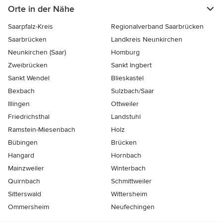
Orte in der Nähe
Saarpfalz-Kreis
Regionalverband Saarbrücken
Saarbrücken
Landkreis Neunkirchen
Neunkirchen (Saar)
Homburg
Zweibrücken
Sankt Ingbert
Sankt Wendel
Blieskastel
Bexbach
Sulzbach/Saar
Illingen
Ottweiler
Friedrichsthal
Landstuhl
Ramstein-Miesenbach
Holz
Bübingen
Brücken
Hangard
Hornbach
Mainzweiler
Winterbach
Quirnbach
Schmittweiler
Sitterswald
Wittersheim
Ommersheim
Neufechingen