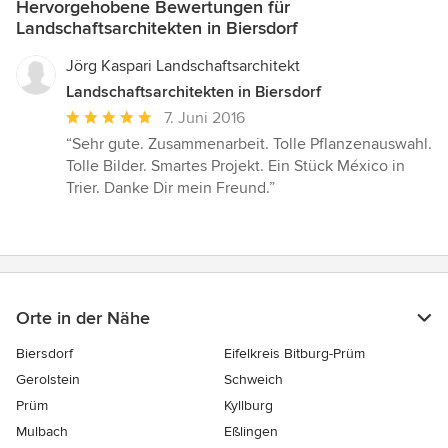
Hervorgehobene Bewertungen für
Landschaftsarchitekten in Biersdorf
Jörg Kaspari Landschaftsarchitekt
Landschaftsarchitekten in Biersdorf
Durchschnittliche
7. Juni 2016
Bewertung:
“Sehr gute. Zusammenarbeit. Tolle Pflanzenauswahl.
5
Tolle Bilder. Smartes Projekt. Ein Stück México in
von
Trier. Danke Dir mein Freund.”
5
Sternen
Orte in der Nähe
Biersdorf
Eifelkreis Bitburg-Prüm
Gerolstein
Schweich
Prüm
Kyllburg
Mulbach
Eßlingen