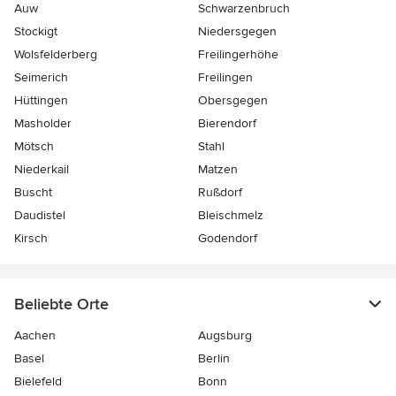
Auw
Schwarzenbruch
Stockigt
Niedersgegen
Wolsfelderberg
Freilingerhöhe
Seimerich
Freilingen
Hüttingen
Obersgegen
Masholder
Bierendorf
Mötsch
Stahl
Niederkail
Matzen
Buscht
Rußdorf
Daudistel
Bleischmelz
Kirsch
Godendorf
Beliebte Orte
Aachen
Augsburg
Basel
Berlin
Bielefeld
Bonn