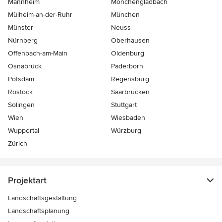
Mannheim
Mönchen­gladbach
Mülheim-an-der-Ruhr
München
Münster
Neuss
Nürnberg
Oberhausen
Offenbach-am-Main
Oldenburg
Osnabrück
Paderborn
Potsdam
Regensburg
Rostock
Saarbrücken
Solingen
Stuttgart
Wien
Wiesbaden
Wuppertal
Würzburg
Zürich
Projektart
Landschaftsgestaltung
Landschaftsplanung