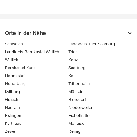
Sternen
Orte in der Nähe
Schweich
Landkreis Trier-Saarburg
Landkreis Bernkastel-Wittlich
Trier
Wittlich
Konz
Bernkastel-Kues
Saarburg
Hermeskeil
Kell
Neuerburg
Trittenheim
Kyllburg
Mülheim
Graach
Biersdorf
Naurath
Niederweiler
Eßlingen
Eichelhütte
Karthaus
Monaise
Zewen
Reinig