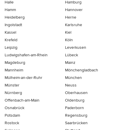
Halle
Hamburg
Hamm
Hannover
Heidelberg
Herne
Ingolstadt
Karlsruhe
Kassel
Kiel
Krefeld
Köln
Leipzig
Leverkusen
Ludwigshafen-am-Rhein
Lübeck
Magdeburg
Mainz
Mannheim
Mönchen­gladbach
Mülheim-an-der-Ruhr
München
Münster
Neuss
Nürnberg
Oberhausen
Offenbach-am-Main
Oldenburg
Osnabrück
Paderborn
Potsdam
Regensburg
Rostock
Saarbrücken