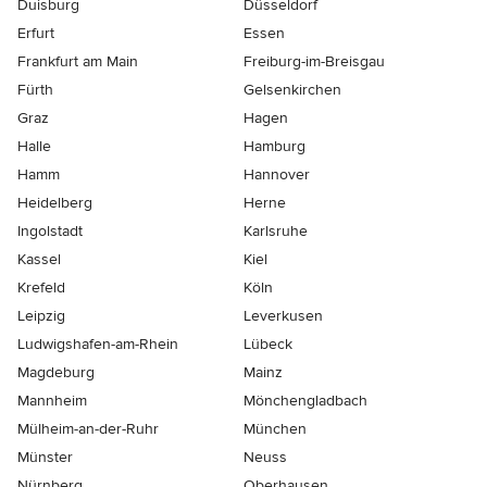
Duisburg
Düsseldorf
Erfurt
Essen
Frankfurt am Main
Freiburg-im-Breisgau
Fürth
Gelsenkirchen
Graz
Hagen
Halle
Hamburg
Hamm
Hannover
Heidelberg
Herne
Ingolstadt
Karlsruhe
Kassel
Kiel
Krefeld
Köln
Leipzig
Leverkusen
Ludwigshafen-am-Rhein
Lübeck
Magdeburg
Mainz
Mannheim
Mönchen­gladbach
Mülheim-an-der-Ruhr
München
Münster
Neuss
Nürnberg
Oberhausen