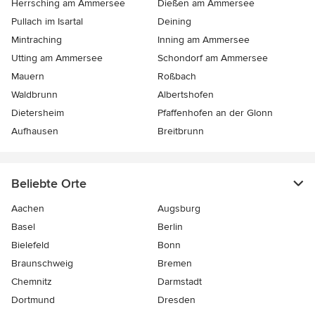
Herrsching am Ammersee
Dießen am Ammersee
Pullach im Isartal
Deining
Mintraching
Inning am Ammersee
Utting am Ammersee
Schondorf am Ammersee
Mauern
Roßbach
Waldbrunn
Albertshofen
Dietersheim
Pfaffenhofen an der Glonn
Aufhausen
Breitbrunn
Beliebte Orte
Aachen
Augsburg
Basel
Berlin
Bielefeld
Bonn
Braunschweig
Bremen
Chemnitz
Darmstadt
Dortmund
Dresden