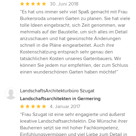
Durchschnittliche
30. Juni 2018
Bewertung:
“Es hat uns immer sehr viel Spaß gemacht mit Frau
5
Burkersroda unseren Garten zu planen. Sie hat viele
von
tolle Ideen eingebracht, sich Zeit genommen, war
5
mehrmals auf der Baustelle, um sich alles im Detail
Sternen
anzuschauen und hat gewünschte Änderungen
schnell in die Pläne eingearbeitet. Auch ihre
Kostenschätzung entsprach sehr genau den
tatsächlichen Kosten unseres Gartenbauers. Wir
können Sie jedem nur empfehlen, der zum Schluss
einen wunderschönen Garten haben möchte!”
LandschaftsArchitekturbüro Szugat
Landschaftsarchitekten in Germering
Durchschnittliche
4. Januar 2017
Bewertung:
“Frau Szugat ist eine sehr engagierte und äußerst
5
kreative Landschaftsarchitektin. Die Wünsche ihrer
von
Bauherren setzt sie mit hoher Fachkompetenz,
5
Einfühlungsvermögen und viel Liebe zum Detail in