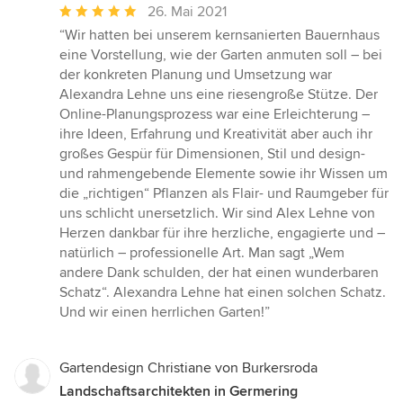
Durchschnittliche
26. Mai 2021
Bewertung:
“Wir hatten bei unserem kernsanierten Bauernhaus
5
eine Vorstellung, wie der Garten anmuten soll – bei
von
der konkreten Planung und Umsetzung war
5
Alexandra Lehne uns eine riesengroße Stütze. Der
Sternen
Online-Planungsprozess war eine Erleichterung –
ihre Ideen, Erfahrung und Kreativität aber auch ihr
großes Gespür für Dimensionen, Stil und design-
und rahmengebende Elemente sowie ihr Wissen um
die „richtigen“ Pflanzen als Flair- und Raumgeber für
uns schlicht unersetzlich. Wir sind Alex Lehne von
Herzen dankbar für ihre herzliche, engagierte und –
natürlich – professionelle Art. Man sagt „Wem
andere Dank schulden, der hat einen wunderbaren
Schatz“. Alexandra Lehne hat einen solchen Schatz.
Und wir einen herrlichen Garten!”
Gartendesign Christiane von Burkersroda
Landschaftsarchitekten in Germering