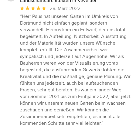
Landschaftsarchitekten in Kevelaer
Durchschnittliche
28. März 2022
Bewertung:
“Herr Paus hat unseren Garten im Umkreis von
5
Dortmund nicht einfach geplant, sondern
von
verwandelt. Heraus kam ein Entwurf, der uns total
5
begeistert. In Aufteilung, Nutzbarkeit, Ausstattung
Sternen
und der Materialität wurden unsere Wünsche
komplett erfüllt. Die Zusammenarbeit war
sympatisch und jederzeit auf Augenhöhe. Wir als
Bauherren waren von der Visualisierung vorab
begeistert, die ausführenden Gewerke lobten die
Kreativität und die maßhaltige, genaue Planung. Wir
fühlten uns jederzeit, auch bei auftauchenden
Fragen, sehr gut beraten. Es war ein langer Weg
vom Sommer 2021 bis zum Frühjahr 2022, aber jetzt
können wir unserem neuen Garten beim wachsen
zuschauen und genießen. Wir können die
Zusammenarbeit sehr empfehlen, es macht alle
kommenden Schritte sehr viel leichter.”