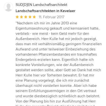
SUD[D]EN Landschaftsarchitekt
Landschaftsarchitekten in Kevelaer
Durchschnittliche
11. Februar 2017
Bewertung:
“Nachdem ich mir im Jahre 2013 eine
5
Eigentumswohnung gekauft und kernsaniert hatte,
von
verblieb - wie meist - kein Geld mehr für den
5
Außenbereich. Herr Kulle hat mir jedoch gezeigt,
Sternen
dass man mit verhältnismäßig geringem finanziellen
Aufwand und unter teilweiser Einbeziehung des
vorhandenen Pflanzenbestandes ein traumhaftes
Endergebnis erzielen kann. Eigentlich hatte ich
konkrete Vorstellungen, wie der Außenbereich
gestaltet werden sollte, aber Gott sei Dank hat mich
Herr Kulle hier vor Torheiten bewahrt. Er hat mir
eine Planung vorgelegt, die ich mir zunächst
überhaupt nicht vorstellen konnte. Aber ich habe
seinem Einfühlungsvermögen in den Ort vertraut
und wurde diesbezüglich schließlich auch belohnt.
Von der Planung bis hin zur Ausführung hat Herr