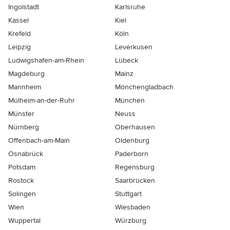
Ingolstadt
Karlsruhe
Kassel
Kiel
Krefeld
Köln
Leipzig
Leverkusen
Ludwigshafen-am-Rhein
Lübeck
Magdeburg
Mainz
Mannheim
Mönchen­gladbach
Mülheim-an-der-Ruhr
München
Münster
Neuss
Nürnberg
Oberhausen
Offenbach-am-Main
Oldenburg
Osnabrück
Paderborn
Potsdam
Regensburg
Rostock
Saarbrücken
Solingen
Stuttgart
Wien
Wiesbaden
Wuppertal
Würzburg