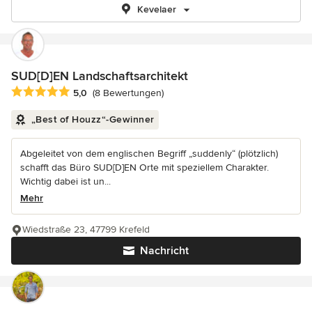
Kevelaer
SUD[D]EN Landschaftsarchitekt
Durchschnittliche Bewertung: 5 von 5 Sternen
5,0
(8 Bewertungen)
„Best of Houzz“-Gewinner
Abgeleitet von dem englischen Begriff „suddenly“ (plötzlich)
schafft das Büro SUD[D]EN Orte mit speziellem Charakter.
Wichtig dabei ist un...
Mehr
Wiedstraße 23, 47799 Krefeld
Nachricht