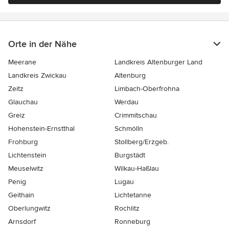
Orte in der Nähe
Meerane
Landkreis Altenburger Land
Landkreis Zwickau
Altenburg
Zeitz
Limbach-Oberfrohna
Glauchau
Werdau
Greiz
Crimmitschau
Hohenstein-Ernstthal
Schmölln
Frohburg
Stollberg/Erzgeb.
Lichtenstein
Burgstädt
Meuselwitz
Wilkau-Haßlau
Penig
Lugau
Geithain
Lichtetanne
Oberlungwitz
Rochlitz
Arnsdorf
Ronneburg