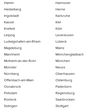
Hamm
Hannover
Heidelberg
Herne
Ingolstadt
Karlsruhe
Kassel
Kiel
Krefeld
Köln
Leipzig
Leverkusen
Ludwigshafen-am-Rhein
Lübeck
Magdeburg
Mainz
Mannheim
Mönchen­gladbach
Mülheim-an-der-Ruhr
München
Münster
Neuss
Nürnberg
Oberhausen
Offenbach-am-Main
Oldenburg
Osnabrück
Paderborn
Potsdam
Regensburg
Rostock
Saarbrücken
Solingen
Stuttgart