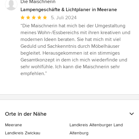
Die Maischnerin
Lampengeschäfte & Lichtplaner in Meerane
Durchschnittliche
5. Juli 2024
Bewertung:
“Die Maischnerin hat mich bei der Umgestaltung
5
meines Wohn-/Essbereichs mit ihren kreativen und
von
modernen Ideen beraten. Sie hat mich mit viel
5
Geduld und Sachkenntnis durch Möbelhäuser
Sternen
begleitet. Herausgekommen ist ein stimmiges
Gesamtkonzept in dem ich mich wiederfinde und
sehr wohlfühle. Ich kann die Maischnerin sehr
empfehlen.”
Orte in der Nähe
Meerane
Landkreis Altenburger Land
Landkreis Zwickau
Altenburg