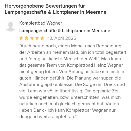
Hervorgehobene Bewertungen für
Lampengeschäfte & Lichtplaner in Meerane
Komplettbad Wagner
Lampengeschäfte & Lichtplaner in Meerane
Durchschnittliche
13. April 2026
Bewertung:
“Auch heute noch, einen Monat nach Beendigung
5
der Arbeiten an meinem Bad, bin ich total begeistert
von
und "der glücklichste Mensch der Welt". Man kann
5
das gesamte Team von Komplettbad Heinz Wagner
Sternen
nicht genug loben. Von Anfang an habe ich mich in
guten Händen gefühlt. Die Planung war super, die
Ausführung Spitzenklasse. Die Sorge um Dreck und
viel Lärm war völlig überflüssig. Die geplante Zeit
wurde eingehalten, bzw. unterschritten, was mich
natürlich noch mal glücklich gemacht hat. Vielen
lieben Dank - ich kann Komplettbar Wagner nur
dringend weiterempfehlen.”