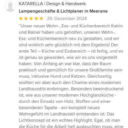
KATARELLA | Design & Handwerk
Lampengeschäfte & Lichtplaner in Meerane
Durchschnittliche
29. Dezember 2024
Bewertung:
“Unser neuer Wohn-, Ess- und Küchenbereich Katrin
5
und Rainer haben uns geholfen, unseren Wohn-,
von
Ess- und Küchenbereich neu zu gestalten, und wir
5
sind wirklich sehr glücklich mit dem Ergebnis! Der
Sternen
erste Teil – Küche und Essbereich – ist fertig, und es
ist genau so geworden, wie wir es uns vorgestellt
haben. Von Anfang an war klar, dass der Raum
praktisch und gemütlich für unsere Großfamilie sein
muss, inklusive Hund und Katzen. Gleichzeitig
wollten wir aber auch den Charme eines modernen
Landhausstils einbringen. Besonders beeindruckend
ist, wie aus unserer modernen Hochglanzküche -
durch den Einsatz von Holz, Stoffen und einer
besonderen Tapete - ein komplett neues
Wohngefühl im Landhausstil entstanden ist. Das
Lichtkonzept ist ein echtes Highlight. Egal, ob man
die Küche für die Arbeit hell ausleuchten muss, eine