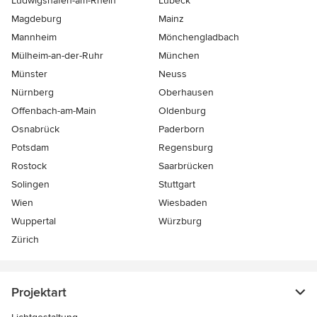
Ludwigshafen-am-Rhein
Lübeck
Magdeburg
Mainz
Mannheim
Mönchen­gladbach
Mülheim-an-der-Ruhr
München
Münster
Neuss
Nürnberg
Oberhausen
Offenbach-am-Main
Oldenburg
Osnabrück
Paderborn
Potsdam
Regensburg
Rostock
Saarbrücken
Solingen
Stuttgart
Wien
Wiesbaden
Wuppertal
Würzburg
Zürich
Projektart