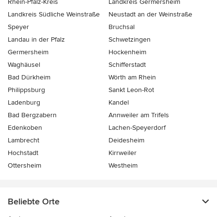
Rhein-Pfalz-Kreis
Landkreis Germersheim
Landkreis Südliche Weinstraße
Neustadt an der Weinstraße
Speyer
Bruchsal
Landau in der Pfalz
Schwetzingen
Germersheim
Hockenheim
Waghäusel
Schifferstadt
Bad Dürkheim
Wörth am Rhein
Philippsburg
Sankt Leon-Rot
Ladenburg
Kandel
Bad Bergzabern
Annweiler am Trifels
Edenkoben
Lachen-Speyerdorf
Lambrecht
Deidesheim
Hochstadt
Kirrweiler
Ottersheim
Westheim
Beliebte Orte