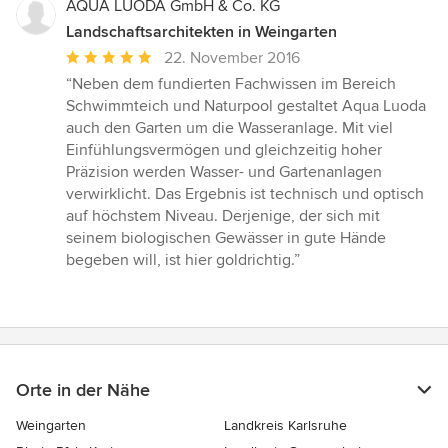
AQUA LUODA GmbH & Co. KG
Landschaftsarchitekten in Weingarten
Durchschnittliche
22. November 2016
Bewertung:
“Neben dem fundierten Fachwissen im Bereich
5
Schwimmteich und Naturpool gestaltet Aqua Luoda
von
auch den Garten um die Wasseranlage. Mit viel
5
Einfühlungsvermögen und gleichzeitig hoher
Sternen
Präzision werden Wasser- und Gartenanlagen
verwirklicht. Das Ergebnis ist technisch und optisch
auf höchstem Niveau. Derjenige, der sich mit
seinem biologischen Gewässer in gute Hände
begeben will, ist hier goldrichtig.”
Orte in der Nähe
Weingarten
Landkreis Karlsruhe