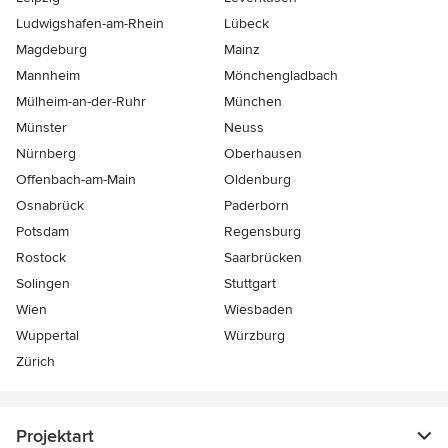
Ludwigshafen-am-Rhein
Lübeck
Magdeburg
Mainz
Mannheim
Mönchen­gladbach
Mülheim-an-der-Ruhr
München
Münster
Neuss
Nürnberg
Oberhausen
Offenbach-am-Main
Oldenburg
Osnabrück
Paderborn
Potsdam
Regensburg
Rostock
Saarbrücken
Solingen
Stuttgart
Wien
Wiesbaden
Wuppertal
Würzburg
Zürich
Projektart