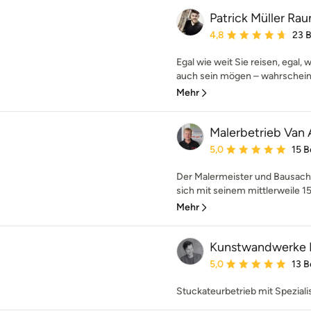
Patrick Müller R
Durchschnittliche Bewe
4,8
23 
Egal wie weit Sie reisen, egal, 
auch sein mögen – wahrscheinli
Mehr
Malerbetrieb Van
Durchschnittliche Bewe
5,0
15 
Der Malermeister und Bausach
sich mit seinem mittlerweile 1
Mehr
Kunstwandwerke H
Durchschnittliche Bewe
5,0
13 
Stuckateurbetrieb mit Spezial