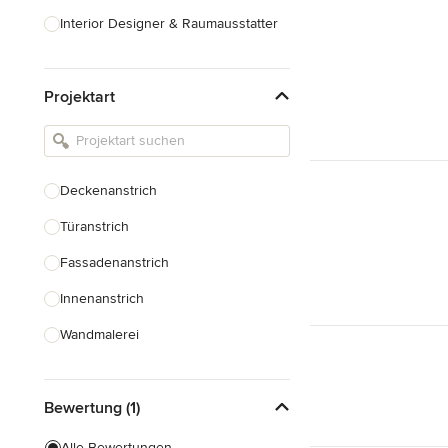
Interior Designer & Raumausstatter
Küchenplanung
Projektart
Landschaftsarchitekten
Armaturen & Sanitärbedarf
Beleuchtung
Deckenanstrich
Einbauschränke
Türanstrich
Alle anzeigen
Fassadenanstrich
Innenanstrich
Wandmalerei
Spachteltechnik
Bewertung (1)
Tapezierung
Alle Bewertungen