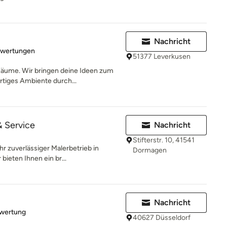
Nachricht
rtung: 5 von 5 Sternen
ewertungen
51377 Leverkusen
äume. Wir bringen deine Ideen zum
rtiges Ambiente durch...
& Service
Nachricht
Stifterstr. 10, 41541
hr zuverlässiger Malerbetrieb in
Dormagen
eten Ihnen ein br...
Nachricht
rtung: 5 von 5 Sternen
ewertung
40627 Düsseldorf