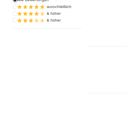
Alle anzeigen
ausschließlich
& höher
& höher