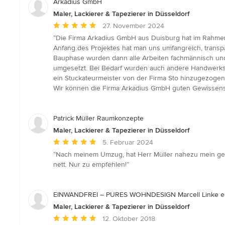
Arkadius GmbH
Maler, Lackierer & Tapezierer in Düsseldorf
Durchschnittliche
27. November 2024
Bewertung:
“Die Firma Arkadius GmbH aus Duisburg hat im Rahmen
5
Anfang des Projektes hat man uns umfangreich, transp
von
Bauphase wurden dann alle Arbeiten fachmännisch und
5
umgesetzt. Bei Bedarf wurden auch andere Handwerksb
Sternen
ein Stuckateurmeister von der Firma Sto hinzugezogen.
Wir können die Firma Arkadius GmbH guten Gewissens
Patrick Müller Raumkonzepte
Maler, Lackierer & Tapezierer in Düsseldorf
Durchschnittliche
5. Februar 2024
Bewertung:
“Nach meinem Umzug, hat Herr Müller nahezu mein gesam
5
nett. Nur zu empfehlen!”
von
5
Sternen
EINWANDFREI – PURES WOHNDESIGN Marcell Linke e.
Maler, Lackierer & Tapezierer in Düsseldorf
Durchschnittliche
12. Oktober 2018