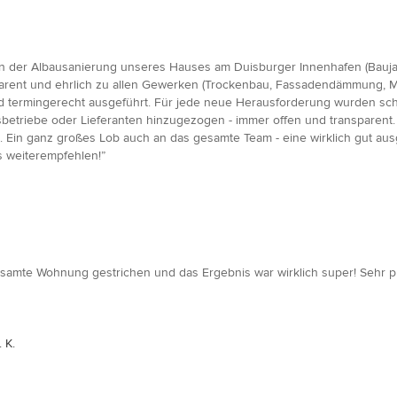
 der Albausanierung unseres Hauses am Duisburger Innenhafen (Baujahr
arent und ehrlich zu allen Gewerken (Trockenbau, Fassadendämmung, Ma
 termingerecht ausgeführt. Für jede neue Herausforderung wurden sc
etriebe oder Lieferanten hinzugezogen - immer offen und transparent.
 Ein ganz großes Lob auch an das gesamte Team - eine wirklich gut ausg
 weiterempfehlen!”
te Wohnung gestrichen und das Ergebnis war wirklich super! Sehr profess
 K.