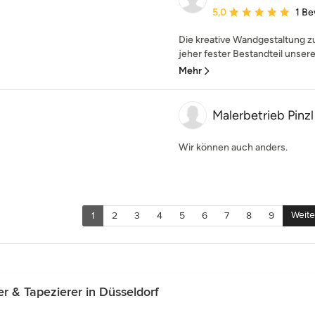
Durchschnittliche Bewe
5,0
1 B
Die kreative Wandgestaltung zu
jeher fester Bestandteil unserer
Mehr
Malerbetrieb Pinzl
Wir können auch anders.
Weite
1
2
3
4
5
6
7
8
9
r & Tapezierer in Düsseldorf