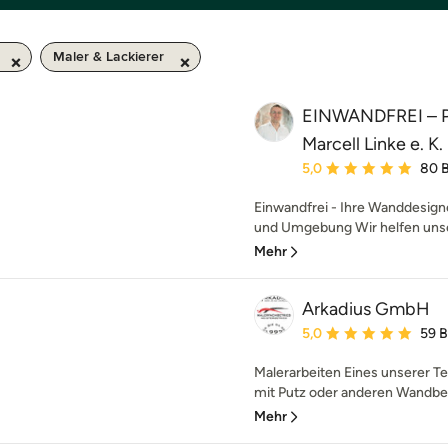
Maler & Lackierer
EINWANDFREI –
Marcell Linke e. K.
Durchschnittliche Bewe
5,0
80 
Einwandfrei - Ihre Wanddesigne
und Umgebung Wir helfen unse
Mehr
Arkadius GmbH
Durchschnittliche Bewe
5,0
59 
Malerarbeiten Eines unserer Te
mit Putz oder anderen Wandbek
Mehr