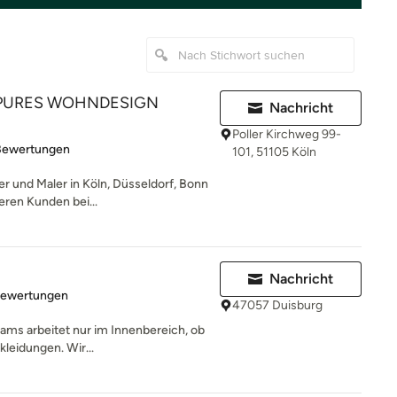
 PURES WOHNDESIGN
Nachricht
Poller Kirchweg 99-
rtung: 5 von 5 Sternen
Bewertungen
101, 51105 Köln
r und Maler in Köln, Düsseldorf, Bonn
ren Kunden bei...
Nachricht
rtung: 5 von 5 Sternen
Bewertungen
47057 Duisburg
ams arbeitet nur im Innenbereich, ob
leidungen. Wir...