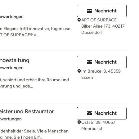
Nachricht
rtung: 4.9 von 5 Sternen
Bewertungen
ART OF SURFACE
Bilker Allee 173, 40217
Eleganz trifft innovative, fugenlose
Düsseldorf
RT OF SURFACE® v...
mgestaltung
Nachricht
rtung: 4.9 von 5 Sternen
Bewertungen
Im Breukel 8, 45359
Essen
t, saniert und erhält Ihre Räume und
ahrung und jede...
ister und Restaurator
Nachricht
rtung: 5 von 5 Sternen
ewertungen
Oststr. 39, 40667
Meerbusch
iedenheit der Seele. Viele Menschen
nne. Sie finden Erf...