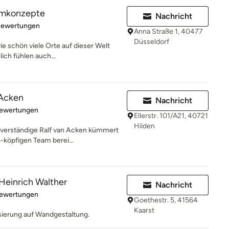
aumkonzepte
Nachricht
rtung: 4.8 von 5 Sternen
Bewertungen
Anna Straße 1, 40477
Düsseldorf
wie schön viele Orte auf dieser Welt
ch fühlen auch...
 Acken
Nachricht
rtung: 5 von 5 Sternen
Bewertungen
Ellerstr. 101/A21, 40721
Hilden
verständige Ralf van Acken kümmert
5-köpfigen Team berei...
einrich Walther
Nachricht
rtung: 5 von 5 Sternen
Bewertungen
Goethestr. 5, 41564
Kaarst
isierung auf Wandgestaltung.