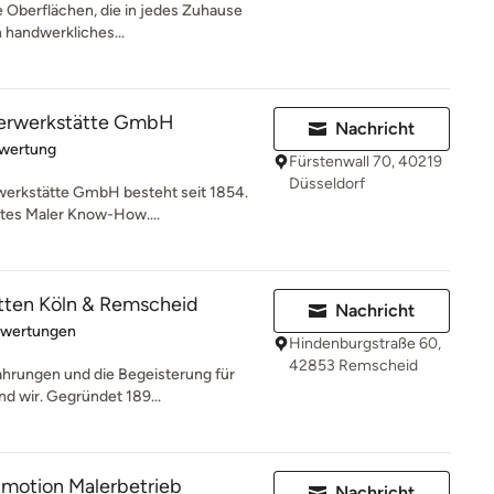
 Oberflächen, die in jedes Zuhause
n handwerkliches...
lerwerkstätte GmbH
Nachricht
rtung: 5 von 5 Sternen
ewertung
Fürstenwall 70, 40219
Düsseldorf
werkstätte GmbH besteht seit 1854.
ltes Maler Know-How....
tten Köln & Remscheid
Nachricht
rtung: 5 von 5 Sternen
ewertungen
Hindenburgstraße 60,
42853 Remscheid
ahrungen und die Begeisterung für
nd wir. Gegründet 189...
Emotion Malerbetrieb
Nachricht