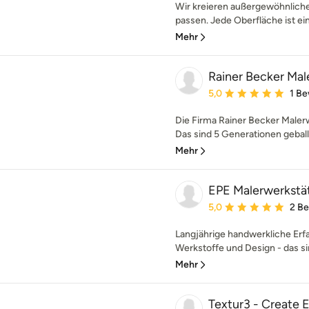
Wir kreieren außergewöhnliche
passen. Jede Oberfläche ist ei
Mehr
Rainer Becker Ma
Durchschnittliche Bewe
5,0
1 B
Die Firma Rainer Becker Maler
Das sind 5 Generationen gebal
Mehr
EPE Malerwerkstä
Durchschnittliche Bewe
5,0
2 B
Langjährige handwerkliche Erf
Werkstoffe und Design - das si
Mehr
Textur3 - Create 