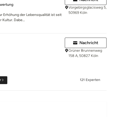
rtung: 5 von 5 Sternen
ewertung
Vorgebirgsglacisweg 5,
50969 Köln
r Erhöhung der Lebensqualität ist seit
 Kultur. Dabe...
Nachricht
Grüner Brunnenweg
158 A, 50827 Köln
r
121 Experten