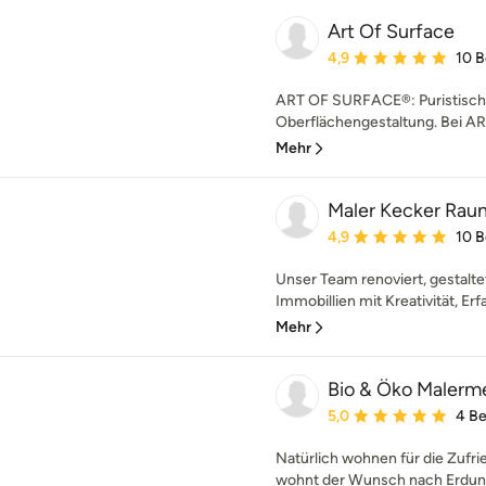
Art Of Surface
Durchschnittliche Bewe
4,9
10 
ART OF SURFACE®: Puristische 
Oberflächengestaltung. Bei A
Mehr
Maler Kecker Rau
Durchschnittliche Bewe
4,9
10 
Unser Team renoviert, gestalte
Immobillien mit Kreativität, Erf
Mehr
Bio & Öko Malerme
Durchschnittliche Bewe
5,0
4 B
Natürlich wohnen für die Zufr
wohnt der Wunsch nach Erdung i