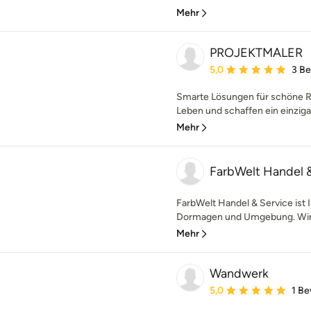
Mehr
PROJEKTMALER
Durchschnittliche Bewe
5,0
3 B
Smarte Lösungen für schöne R
Leben und schaffen ein einziga
Mehr
FarbWelt Handel 
FarbWelt Handel & Service ist I
Dormagen und Umgebung. Wir bi
Mehr
Wandwerk
Durchschnittliche Bewe
5,0
1 B