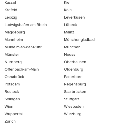
Kassel
Kiel
Krefeld
Köln
Leipzig
Leverkusen
Ludwigshafen-am-Rhein
Lübeck
Magdeburg
Mainz
Mannheim
Mönchen­gladbach
Mülheim-an-der-Ruhr
München
Münster
Neuss
Nürnberg
Oberhausen
Offenbach-am-Main
Oldenburg
Osnabrück
Paderborn
Potsdam
Regensburg
Rostock
Saarbrücken
Solingen
Stuttgart
Wien
Wiesbaden
Wuppertal
Würzburg
Zürich