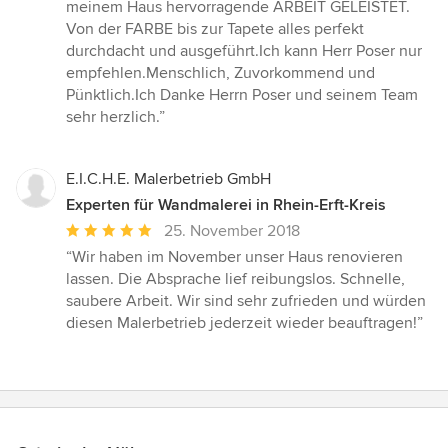
5
meinem Haus hervorragende ARBEIT GELEISTET.
von
Von der FARBE bis zur Tapete alles perfekt
5
durchdacht und ausgeführt.Ich kann Herr Poser nur
Sternen
empfehlen.Menschlich, Zuvorkommend und
Pünktlich.Ich Danke Herrn Poser und seinem Team
sehr herzlich.”
E.I.C.H.E. Malerbetrieb GmbH
Experten für Wandmalerei in Rhein-Erft-Kreis
Durchschnittliche
25. November 2018
Bewertung:
“Wir haben im November unser Haus renovieren
5
lassen. Die Absprache lief reibungslos. Schnelle,
von
saubere Arbeit. Wir sind sehr zufrieden und würden
5
diesen Malerbetrieb jederzeit wieder beauftragen!”
Sternen