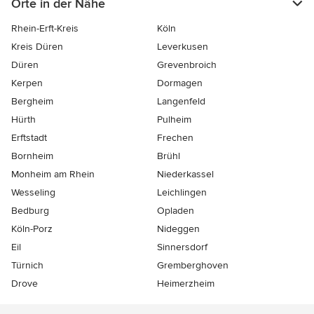
Orte in der Nähe
Rhein-Erft-Kreis
Köln
Kreis Düren
Leverkusen
Düren
Grevenbroich
Kerpen
Dormagen
Bergheim
Langenfeld
Hürth
Pulheim
Erftstadt
Frechen
Bornheim
Brühl
Monheim am Rhein
Niederkassel
Wesseling
Leichlingen
Bedburg
Opladen
Köln-Porz
Nideggen
Eil
Sinnersdorf
Türnich
Gremberghoven
Drove
Heimerzheim