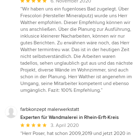
Durchschnittliche
6. November 2020
Bewertung:
“Wir haben uns ein fugenloses Bad zugelegt. Über
5
Frescolori (Hersteller Mineralputz) wurde uns Herr
von
Walther empfohlen. Dieser Empfehlung können wir
5
uns anschließen. Über die Planung zur Ausführung,
Sternen
inklusice kleinerer Nacharbeiten, können wir nur
gutes Berichten. Zu erwähnen wäre noch, das Herr
Walther termintreu war. Das ist in der heutigen Zeit
nicht selbstverständlich. Die Arbeiten waren
tadellos, sehen unglaublich gut aus und das nächste
Projekt, diverse Wände im Wohnzimmer, sind auch
schon in der Planung. Herr Walther ist angenehm im
Umgang, seine Mitarbeiter kompetent und ebenso
umgänglich. Fazit: 100% Empfehlung.”
farbkonzept malerwerkstatt
Experten für Wandmalerei in Rhein-Erft-Kreis
Durchschnittliche
3. April 2020
Bewertung:
“Herr Poser, hat schon 2009,2019 und jetzt 2020 in