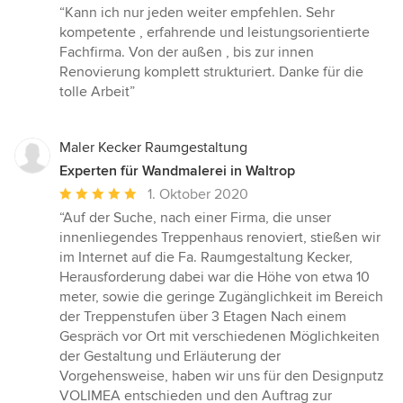
Bewertung:
“Kann ich nur jeden weiter empfehlen. Sehr
5
kompetente , erfahrende und leistungsorientierte
von
Fachfirma. Von der außen , bis zur innen
5
Renovierung komplett strukturiert. Danke für die
Sternen
tolle Arbeit”
Maler Kecker Raumgestaltung
Experten für Wandmalerei in Waltrop
Durchschnittliche
1. Oktober 2020
Bewertung:
“Auf der Suche, nach einer Firma, die unser
5
innenliegendes Treppenhaus renoviert, stießen wir
von
im Internet auf die Fa. Raumgestaltung Kecker,
5
Herausforderung dabei war die Höhe von etwa 10
Sternen
meter, sowie die geringe Zugänglichkeit im Bereich
der Treppenstufen über 3 Etagen Nach einem
Gespräch vor Ort mit verschiedenen Möglichkeiten
der Gestaltung und Erläuterung der
Vorgehensweise, haben wir uns für den Designputz
VOLIMEA entschieden und den Auftrag zur