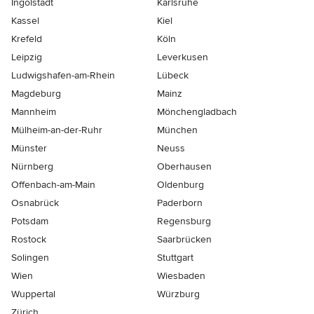
Ingolstadt
Karlsruhe
Kassel
Kiel
Krefeld
Köln
Leipzig
Leverkusen
Ludwigshafen-am-Rhein
Lübeck
Magdeburg
Mainz
Mannheim
Mönchen­gladbach
Mülheim-an-der-Ruhr
München
Münster
Neuss
Nürnberg
Oberhausen
Offenbach-am-Main
Oldenburg
Osnabrück
Paderborn
Potsdam
Regensburg
Rostock
Saarbrücken
Solingen
Stuttgart
Wien
Wiesbaden
Wuppertal
Würzburg
Zürich