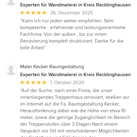
Experten für Wandmalerei in Kreis Recklinghausen
Durchschnittliche
26. Dezember 2025
Bewertung:
“Kann ich nur jeden weiter empfehlen. Sehr
5
kompetente , erfahrende und leistungsorientierte
von
Fachfirma. Von der außen , bis zur innen
5
Renovierung komplett strukturiert. Danke für die
Sternen
tolle Arbeit”
Maler Kecker Raumgestaltung
Experten für Wandmalerei in Kreis Recklinghausen
Durchschnittliche
1. Oktober 2020
Bewertung:
“Auf der Suche, nach einer Firma, die unser
5
innenliegendes Treppenhaus renoviert, stießen wir
von
im Internet auf die Fa. Raumgestaltung Kecker,
5
Herausforderung dabei war die Höhe von etwa 10
Sternen
meter, sowie die geringe Zugänglichkeit im Bereich
der Treppenstufen über 3 Etagen Nach einem
Gespräch vor Ort mit verschiedenen Möglichkeiten