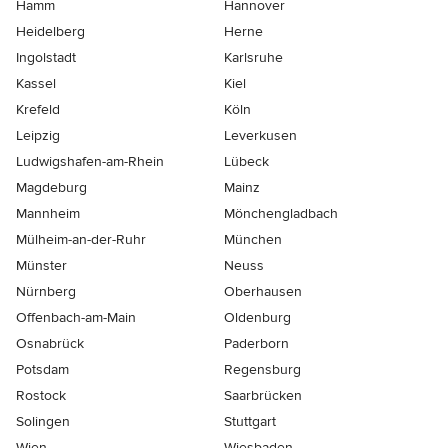
Hamm
Hannover
Heidelberg
Herne
Ingolstadt
Karlsruhe
Kassel
Kiel
Krefeld
Köln
Leipzig
Leverkusen
Ludwigshafen-am-Rhein
Lübeck
Magdeburg
Mainz
Mannheim
Mönchen­gladbach
Mülheim-an-der-Ruhr
München
Münster
Neuss
Nürnberg
Oberhausen
Offenbach-am-Main
Oldenburg
Osnabrück
Paderborn
Potsdam
Regensburg
Rostock
Saarbrücken
Solingen
Stuttgart
Wien
Wiesbaden