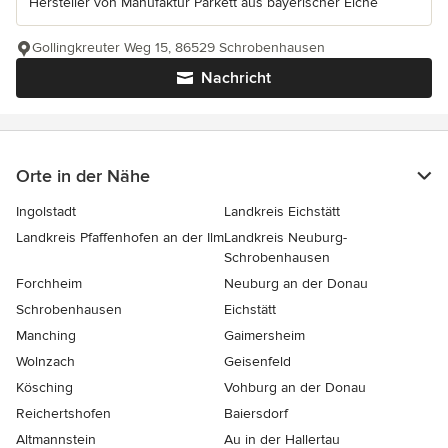
Hersteller von Manufaktur Parkett aus bayerischer Eiche
Gollingkreuter Weg 15, 86529 Schrobenhausen
Nachricht
Orte in der Nähe
Ingolstadt
Landkreis Eichstätt
Landkreis Pfaffenhofen an der Ilm
Landkreis Neuburg-
Schrobenhausen
Forchheim
Neuburg an der Donau
Schrobenhausen
Eichstätt
Manching
Gaimersheim
Wolnzach
Geisenfeld
Kösching
Vohburg an der Donau
Reichertshofen
Baiersdorf
Altmannstein
Au in der Hallertau