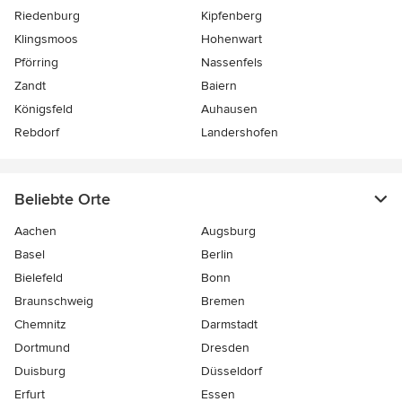
Riedenburg
Kipfenberg
Klingsmoos
Hohenwart
Pförring
Nassenfels
Zandt
Baiern
Königsfeld
Auhausen
Rebdorf
Landershofen
Beliebte Orte
Aachen
Augsburg
Basel
Berlin
Bielefeld
Bonn
Braunschweig
Bremen
Chemnitz
Darmstadt
Dortmund
Dresden
Duisburg
Düsseldorf
Erfurt
Essen