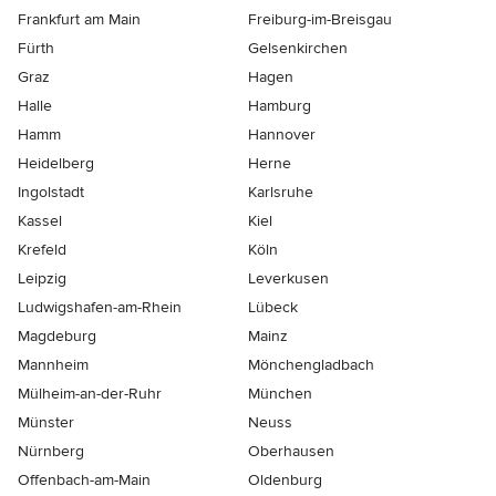
Frankfurt am Main
Freiburg-im-Breisgau
Fürth
Gelsenkirchen
Graz
Hagen
Halle
Hamburg
Hamm
Hannover
Heidelberg
Herne
Ingolstadt
Karlsruhe
Kassel
Kiel
Krefeld
Köln
Leipzig
Leverkusen
Ludwigshafen-am-Rhein
Lübeck
Magdeburg
Mainz
Mannheim
Mönchen­gladbach
Mülheim-an-der-Ruhr
München
Münster
Neuss
Nürnberg
Oberhausen
Offenbach-am-Main
Oldenburg