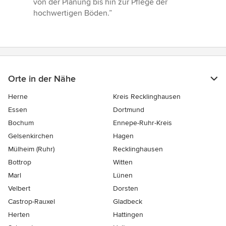
von der Planung bis hin zur Pflege der
Sternen
hochwertigen Böden.”
Orte in der Nähe
Herne
Kreis Recklinghausen
Essen
Dortmund
Bochum
Ennepe-Ruhr-Kreis
Gelsenkirchen
Hagen
Mülheim (Ruhr)
Recklinghausen
Bottrop
Witten
Marl
Lünen
Velbert
Dorsten
Castrop-Rauxel
Gladbeck
Herten
Hattingen