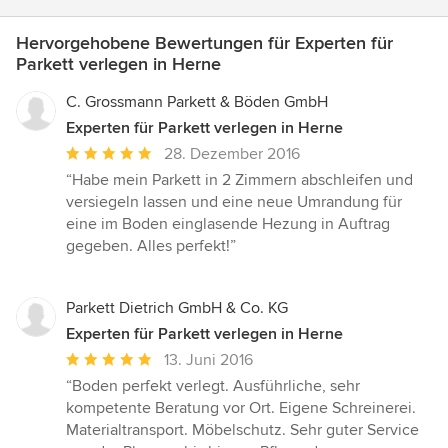
Hervorgehobene Bewertungen für Experten für
Parkett verlegen in Herne
C. Grossmann Parkett & Böden GmbH
Experten für Parkett verlegen in Herne
Durchschnittliche
28. Dezember 2016
Bewertung:
“Habe mein Parkett in 2 Zimmern abschleifen und
5
versiegeln lassen und eine neue Umrandung für
von
eine im Boden einglasende Hezung in Auftrag
5
gegeben. Alles perfekt!”
Sternen
Parkett Dietrich GmbH & Co. KG
Experten für Parkett verlegen in Herne
Durchschnittliche
13. Juni 2016
Bewertung:
“Boden perfekt verlegt. Ausführliche, sehr
5
kompetente Beratung vor Ort. Eigene Schreinerei.
von
Materialtransport. Möbelschutz. Sehr guter Service
5