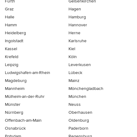
Fürth
Gelsenkirchen
Graz
Hagen
Halle
Hamburg
Hamm
Hannover
Heidelberg
Herne
Ingolstadt
Karlsruhe
Kassel
Kiel
Krefeld
Köln
Leipzig
Leverkusen
Ludwigshafen-am-Rhein
Lübeck
Magdeburg
Mainz
Mannheim
Mönchen­gladbach
Mülheim-an-der-Ruhr
München
Münster
Neuss
Nürnberg
Oberhausen
Offenbach-am-Main
Oldenburg
Osnabrück
Paderborn
Potsdam
Regensburg