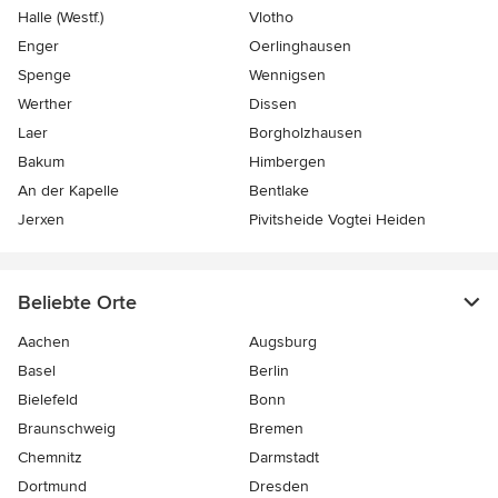
Halle (Westf.)
Vlotho
Enger
Oerlinghausen
Spenge
Wennigsen
Werther
Dissen
Laer
Borgholzhausen
Bakum
Himbergen
An der Kapelle
Bentlake
Jerxen
Pivitsheide Vogtei Heiden
Beliebte Orte
Aachen
Augsburg
Basel
Berlin
Bielefeld
Bonn
Braunschweig
Bremen
Chemnitz
Darmstadt
Dortmund
Dresden