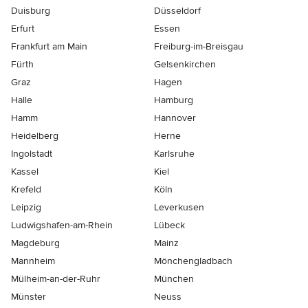
Duisburg
Düsseldorf
Erfurt
Essen
Frankfurt am Main
Freiburg-im-Breisgau
Fürth
Gelsenkirchen
Graz
Hagen
Halle
Hamburg
Hamm
Hannover
Heidelberg
Herne
Ingolstadt
Karlsruhe
Kassel
Kiel
Krefeld
Köln
Leipzig
Leverkusen
Ludwigshafen-am-Rhein
Lübeck
Magdeburg
Mainz
Mannheim
Mönchen­gladbach
Mülheim-an-der-Ruhr
München
Münster
Neuss