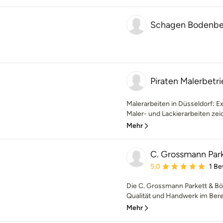
Schagen Bodenbe
Piraten Malerbetr
Malerarbeiten in Düsseldorf: E
Maler- und Lackierarbeiten zei
Mehr
C. Grossmann Pa
Durchschnittliche Bewe
5,0
1 B
Die C. Grossmann Parkett & Bö
Qualität und Handwerk im Bere
Mehr