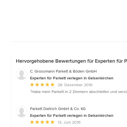
Hervorgehobene Bewertungen für Experten für Pa
C. Grossmann Parkett & Böden GmbH
Experten für Parkett verlegen in Gelsenkirchen
Durchschnittliche
28. Dezember 2016
Bewertung:
“Habe mein Parkett in 2 Zimmern abschleifen und vers
5
von
5
Parkett Dietrich GmbH & Co. KG
Sternen
Experten für Parkett verlegen in Gelsenkirchen
Durchschnittliche
13. Juni 2016