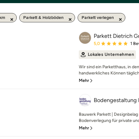
 km
Parkett & Holzböden
Parkett verlegen
Parkett Dietrich
Durchschnittliche Bewe
5,0
1 B
Lokales Unternehmen
Wir sind ein Parketthaus, in d
handwerkliches Können täglich 
Mehr
Bodengestaltung 
Bauwerk Parkett | Designbelag
Bodenverlegung für private un
Mehr