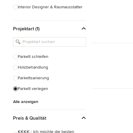
Interior Designer & Raumausstatter
Küchenplanung
Projektart (1)
Landschaftsarchitekten
Armaturen & Sanitärbedarf
Beleuchtung
Parkett schleifen
Einbauschränke
Holzbehandlung
Alle anzeigen
Parkettsanierung
Parkett verlegen
Alle anzeigen
Preis & Qualität
€€€€ - Ich möchte die besten