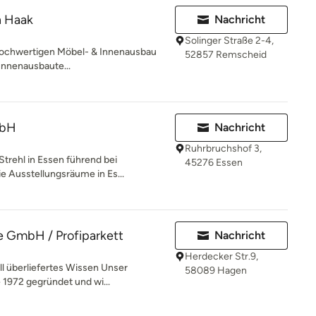
n Haak
Nachricht
Solinger Straße 2-4,
r hochwertigen Möbel- & Innenausbau
52857 Remscheid
Innenausbaute...
mbH
Nachricht
Ruhrbruchshof 3,
 Strehl in Essen führend bei
45276 Essen
e Ausstellungsräume in Es...
 GmbH / Profiparkett
Nachricht
Herdecker Str.9,
ll überliefertes Wissen Unser
58089 Hagen
1972 gegründet und wi...