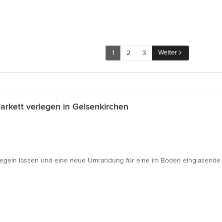
Weiter
1
2
3
rkett verlegen in Gelsenkirchen
iegeln lassen und eine neue Umrandung für eine im Boden einglasende H