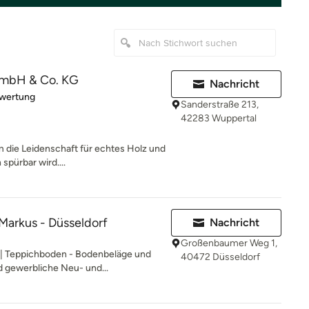
 GmbH & Co. KG
Nachricht
rtung: 5 von 5 Sternen
ewertung
Sanderstraße 213,
42283 Wuppertal
em die Leidenschaft für echtes Holz und
spürbar wird....
Markus - Düsseldorf
Nachricht
Großenbaumer Weg 1,
 | Teppichboden - Bodenbeläge und
40472 Düsseldorf
d gewerbliche Neu- und...