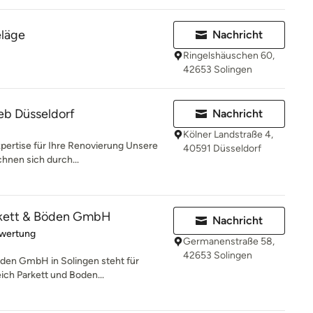
läge
Nachricht
Ringelshäuschen 60,
42653 Solingen
ieb Düsseldorf
Nachricht
Kölner Landstraße 4,
xpertise für Ihre Renovierung Unsere
40591 Düsseldorf
chnen sich durch...
rkett & Böden GmbH
Nachricht
rtung: 5 von 5 Sternen
ewertung
Germanenstraße 58,
42653 Solingen
den GmbH in Solingen steht für
ich Parkett und Boden...