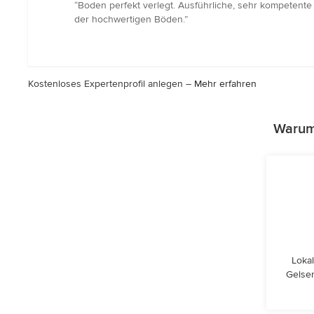
Bewertung:
“Boden perfekt verlegt. Ausführliche, sehr kompetente 
5
der hochwertigen Böden.”
von
5
Sternen
Kostenloses Expertenprofil anlegen –
Mehr erfahren
Warum 
Lokal
Gelsen