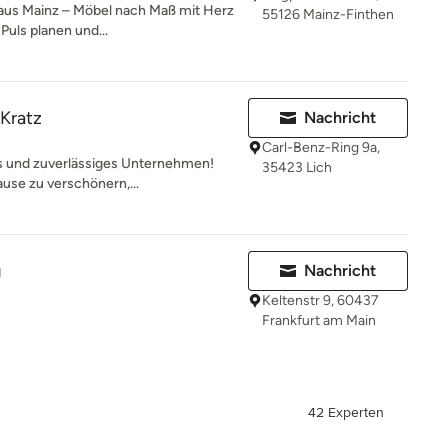
n aus Mainz – Möbel nach Maß mit Herz
55126 Mainz-Finthen
uls planen und...
Kratz
Nachricht
Carl-Benz-Ring 9a,
tes und zuverlässiges Unternehmen!
35423 Lich
ause zu verschönern,...
g
Nachricht
Keltenstr 9, 60437
Frankfurt am Main
42 Experten