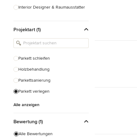
Interior Designer & Raumausstatter
Küchenplanung
Projektart (1)
Landschaftsarchitekten
Armaturen & Sanitärbedarf
Beleuchtung
Parkett schleifen
Einbauschränke
Holzbehandlung
Alle anzeigen
Parkettsanierung
Parkett verlegen
Alle anzeigen
Bewertung (1)
Alle Bewertungen