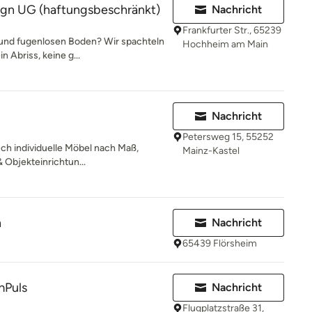
ign UG (haftungsbeschränkt)
Nachricht
Frankfurter Str., 65239
und fugenlosen Boden? Wir spachteln
Hochheim am Main
n Abriss, keine g...
Nachricht
Petersweg 15, 55252
h individuelle Möbel nach Maß,
Mainz-Kastel
& Objekteinrichtun...
n
Nachricht
65439 Flörsheim
mPuls
Nachricht
Flugplatzstraße 31,