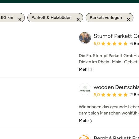
/ 50 km
Parkett & Holzböden
Parkett verlegen
Stumpf Parkett 
Durchschnittliche Bewe
5,0
6 B
Die Fa. Stumpf Parkett GmbH ve
Dielen im Rhein- Main- Gebiet.
Mehr
wooden Deutsch
Durchschnittliche Bewe
5,0
2 B
Wir bringen das gesunde Leben
damit sich Menschen wohlfühlen
Mehr
Bembé Parkett Fr