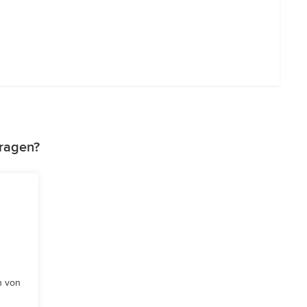
tragen?
n von