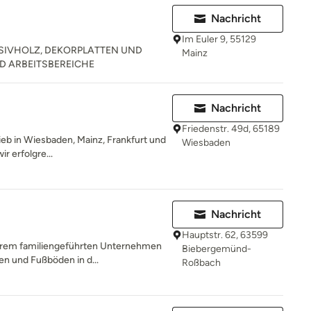
Nachricht
Im Euler 9, 55129
SIVHOLZ, DEKORPLATTEN UND
Mainz
D ARBEITSBEREICHE
Nachricht
Friedenstr. 49d, 65189
rieb in Wiesbaden, Mainz, Frankfurt und
Wiesbaden
r erfolgre...
H
Nachricht
Hauptstr. 62, 63599
Ihrem familiengeführten Unternehmen
Biebergemünd-
en und Fußböden in d...
Roßbach