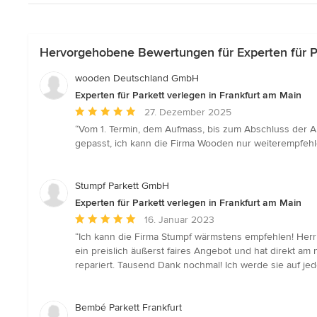
Hervorgehobene Bewertungen für Experten für Pa
wooden Deutschland GmbH
Experten für Parkett verlegen in Frankfurt am Main
Durchschnittliche
27. Dezember 2025
Bewertung:
“Vom 1. Termin, dem Aufmass, bis zum Abschluss der Au
5
gepasst, ich kann die Firma Wooden nur weiterempfehl
von
5
Sternen
Stumpf Parkett GmbH
Experten für Parkett verlegen in Frankfurt am Main
Durchschnittliche
16. Januar 2023
Bewertung:
“Ich kann die Firma Stumpf wärmstens empfehlen! Herr S
5
ein preislich äußerst faires Angebot und hat direkt am n
von
repariert. Tausend Dank nochmal! Ich werde sie auf jed
5
Sternen
Bembé Parkett Frankfurt