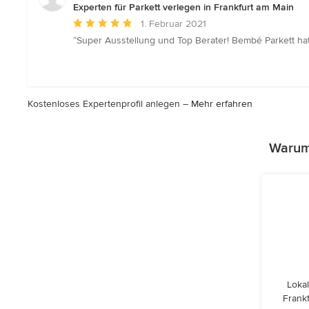
Experten für Parkett verlegen in Frankfurt am Main
Durchschnittliche
1. Februar 2021
Bewertung:
“Super Ausstellung und Top Berater! Bembé Parkett hat
5
von
5
Sternen
Kostenloses Expertenprofil anlegen –
Mehr erfahren
Warum 
Lokal
Frank