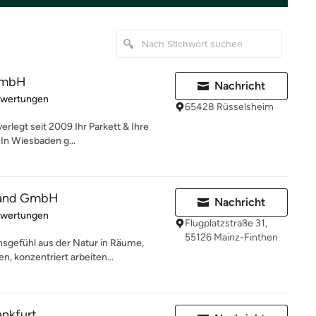
GmbH
Nachricht
rtung: 5 von 5 Sternen
ewertungen
65428 Rüsselsheim
rlegt seit 2009 Ihr Parkett & Ihre
 In Wiesbaden g...
land GmbH
Nachricht
rtung: 5 von 5 Sternen
ewertungen
Flugplatzstraße 31,
55126 Mainz-Finthen
sgefühl aus der Natur in Räume,
, konzentriert arbeiten...
ankfurt