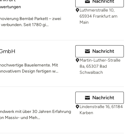
Nachricht
rtung: 5 von 5 Sternen
ewertungen
Luthmerstraße 10,
65934 Frankfurt am
enovierung Bembé Parkett – zwei
Main
verbunden. Seit 1780 gi...
z GmbH
Nachricht
Martin-Luther-Straße
hochwertige Bauelemente. Mit
8a, 65307 Bad
nnovativem Design fertigen w...
Schwalbach
Nachricht
Lindenstraße 16, 61184
andwerk mit über 30 Jahren Erfahrung
Karben
on Massiv- und Meh...