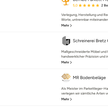
Durchschnittliche Bewe
5,0
2 B
Verlegung, Herstellung und R
Worte, untrennbar miteinander 
Mehr
Schreinerei Bret
Maßgeschneiderte Möbel und 
handwerklicher Präzision und i
Mehr
MR Bodenbeläge
Als Meister im Parkettleger-H
verlegen wir sämtliche Arten v
Mehr