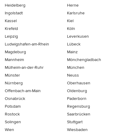
Heidelberg
Herne
Ingolstadt
Karlsruhe
Kassel
Kiel
Krefeld
Köln
Leipzig
Leverkusen
Ludwigshafen-am-Rhein
Lübeck
Magdeburg
Mainz
Mannheim
Mönchen­gladbach
Mülheim-an-der-Ruhr
München
Münster
Neuss
Nürnberg
Oberhausen
Offenbach-am-Main
Oldenburg
Osnabrück
Paderborn
Potsdam
Regensburg
Rostock
Saarbrücken
Solingen
Stuttgart
Wien
Wiesbaden