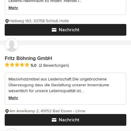
Lebens-/Wohnraum zu finden. Hierbei l...
Mehr
Hellweg 163, 33758 Schloß Holte
Nachricht
Fritz Böhning GmbH
Durchschnittliche Bewertung: 5 von 5 Sternen
5,0
(2 Bewertungen)
Massivholzmöbel aus Leidenschaft Die ungebrochene
Überzeugung dass die Gestaltung unserer Innenräume
wesentlich für unsere Lebensqualität ist...
Mehr
Am Amelkamp 2, 49152 Bad Essen - Linne
Nachricht