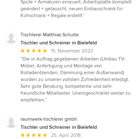
Spüle + Armaturen erneuert, Arbeitsplatte komplett
geändert + getauscht, neuen Einbauschrank für
Kühschrank + Regale erstellt”
Tischlerei Matthias Schulte
Tischler und Schreiner in Bielefeld
Durchschnittliche
15. November 2022
Bewertung:
“Die in Auftrag gegebenen Arbeiten (Umbau TV-
5
Möbel, Anfertigung und Montage von
von
Rolladenblenden, Dämmung einer Außenwand)
5
wurden zu unserer vollsten Zufriedenheit erledigt.
Sternen
Sehr gute Beratung, kompetente und sehr
freundliche Mitarbeiter. Uneingeschränkt weiter zu
empfehlen.”
raumwerk-tischlerei gmbh
Tischler und Schreiner in Bielefeld
Durchschnittliche
25. April 2018