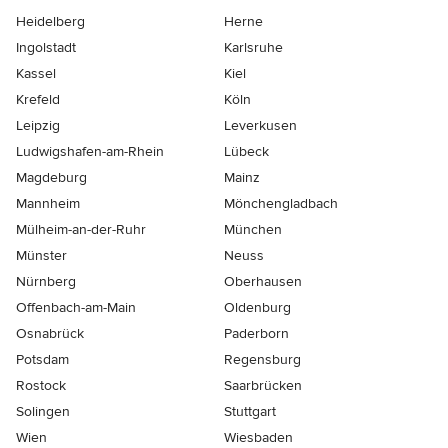
Heidelberg
Herne
Ingolstadt
Karlsruhe
Kassel
Kiel
Krefeld
Köln
Leipzig
Leverkusen
Ludwigshafen-am-Rhein
Lübeck
Magdeburg
Mainz
Mannheim
Mönchen­gladbach
Mülheim-an-der-Ruhr
München
Münster
Neuss
Nürnberg
Oberhausen
Offenbach-am-Main
Oldenburg
Osnabrück
Paderborn
Potsdam
Regensburg
Rostock
Saarbrücken
Solingen
Stuttgart
Wien
Wiesbaden