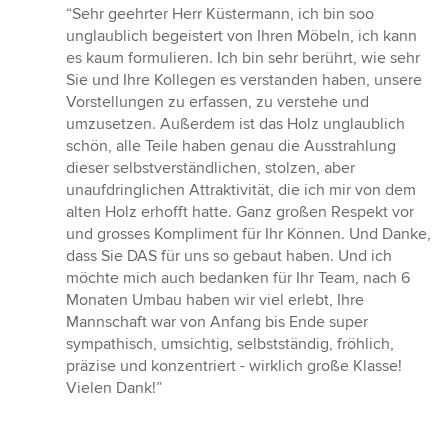
Bewertung:
“Sehr geehrter Herr Küstermann, ich bin soo
5
unglaublich begeistert von Ihren Möbeln, ich kann
von
es kaum formulieren. Ich bin sehr berührt, wie sehr
5
Sie und Ihre Kollegen es verstanden haben, unsere
Sternen
Vorstellungen zu erfassen, zu verstehe und
umzusetzen. Außerdem ist das Holz unglaublich
schön, alle Teile haben genau die Ausstrahlung
dieser selbstverständlichen, stolzen, aber
unaufdringlichen Attraktivität, die ich mir von dem
alten Holz erhofft hatte. Ganz großen Respekt vor
und grosses Kompliment für Ihr Können. Und Danke,
dass Sie DAS für uns so gebaut haben. Und ich
möchte mich auch bedanken für Ihr Team, nach 6
Monaten Umbau haben wir viel erlebt, Ihre
Mannschaft war von Anfang bis Ende super
sympathisch, umsichtig, selbstständig, fröhlich,
präzise und konzentriert - wirklich große Klasse!
Vielen Dank!”