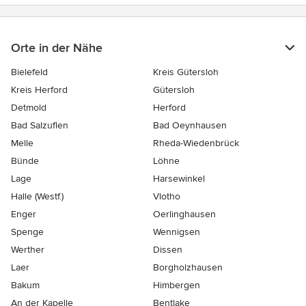
Orte in der Nähe
Bielefeld
Kreis Gütersloh
Kreis Herford
Gütersloh
Detmold
Herford
Bad Salzuflen
Bad Oeynhausen
Melle
Rheda-Wiedenbrück
Bünde
Löhne
Lage
Harsewinkel
Halle (Westf.)
Vlotho
Enger
Oerlinghausen
Spenge
Wennigsen
Werther
Dissen
Laer
Borgholzhausen
Bakum
Himbergen
An der Kapelle
Bentlake