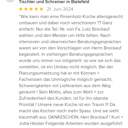
Tischler und Schreiner in Bielefeld
Durchschnittliche
21. Juni 2024
Bewertung:
“Wie kann man eine Pinienholz-Küche altersgerecht
5
umbauen und dabei noch verschönern ?? Ganz
von
einfach: Nur die Tel.-Nr. von Fa. Lutz Brockauf
5
wählen und den Meister um Hilfe bitten. Nach
Sternen
intensiven und ideenreichen Beratungsgesprächen
waren wir von den Vorschlägen von Herrn Brockauf
begeistert. In vorherigen Beratungsgesprächen
wurde uns immer nur mitgeteilt: so wie sie sich das
vorstellen, ist ein Umbau nicht möglich. Bei der
Planungsumsetzung hat er mit Können +
Fachwissen das Unmögliche möglich gemacht,
Schwierigkeiten mit Lieferanten aus dem Weg
geräumt ! Sein Motto, alles zum Wohl + zur
Zufriedenheit des Kunden, ist für ihn oberste
Priorität ! Unsere neue Küche ist ein Traum !!! Da
macht das Kochen noch mehr Spass. Und sie sieht
traumhaft aus. DANKESCHÖN, Herr Brockauf ! Kurt +
Jutta Höcker Folgende Arbeiten wurden ausgeführt: