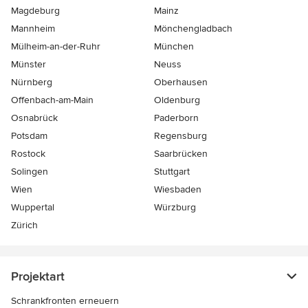
Magdeburg
Mainz
Mannheim
Mönchen­gladbach
Mülheim-an-der-Ruhr
München
Münster
Neuss
Nürnberg
Oberhausen
Offenbach-am-Main
Oldenburg
Osnabrück
Paderborn
Potsdam
Regensburg
Rostock
Saarbrücken
Solingen
Stuttgart
Wien
Wiesbaden
Wuppertal
Würzburg
Zürich
Projektart
Schrankfronten erneuern