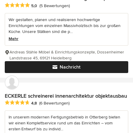
Durchschnittliche Bewertung: 5 von 5 Sternen
5,0
(5 Bewertungen)
Wir gestalten, planen und realisieren hochwertige
Einrichtungen vom einzelnen Massivholztisch bis zur großen
Küche. Unsere Stätken sind die p...
Mehr
Andreas Stähle Möbel & Einrichtungskonzepte, Dossenheimer
Landstrasse 45, 69121 Heidelberg
Nachricht
ECKERLE schreinerei innenarchitektur objektausbau
Durchschnittliche Bewertung: 4.8 von 5 Sternen
4,8
(6 Bewertungen)
In unserem modernen Fertigungsbetrieb in Otterberg bieten
wir einen Komplettservice rund um das Einrichten – vom
ersten Entwurf bis zu individ...