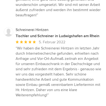
Sternen
wunderschön umgesetzt. Wir sind mit seiner Arbeit
äußerst zufrieden und werden ihn bestimmt wieder
beauftragen!”
Schreinerei Hintzen
Tischler und Schreiner in Ludwigshafen am Rhein
Durchschnittliche
5. Februar 2022
Bewertung:
“Wir haben die Schreinerei Hintzen im letzten Jahr
5
durch Internetrecherche gefunden, erhielten nach
von
Anfrage und Vor-Ort-Aufmaß zeitnah ein Angebot
5
für unseren Einbauschrank in der Dachschräge und
Sternen
sind sehr zufrieden mit dem Ergebnis - genauso wie
wir uns das vorgestellt haben. Sehr schöne
handwerkliche Arbeit und gute Kommunikation
sowie Einbau gemäß vereinbartem Liefertermin mit
Hr. Hintzen. Daher von uns eine klare
Weiterempfehlung!”