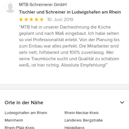
MTB-Schreinerei GmbH
Tischler und Schreiner in Ludwigshafen am Rhein
Durchschnittliche
10. Juni 2019
Bewertung:
“MTB hat in unserer Dachwohnung die Küche
5
geplant und nach Maß eingebaut. Ich habe selten
von
so viel Professionalität erlebt. Von der Planung bis
5
zum Einbau war alles perfekt. Die Mitarbeiter sind
Sternen
sehr nett, hilfsbereit und 100% zuverlässig. Wer
seine Traumküche sucht und Qualität zu schätzen
weiß, ist hier richtig. Absolute Empfehlung!”
Orte in der Nähe
Ludwigshafen am Rhein
Rhein-Neckar-Kreis
Mannheim
Landkreis Bergstraße
Rhein-Pfalz-Kreis
Heidelberg