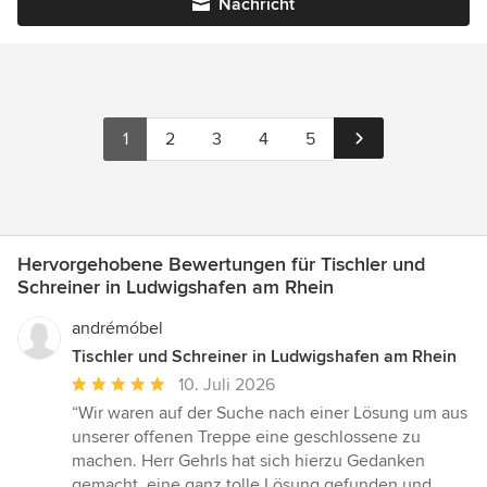
Nachricht
1
2
3
4
5
Hervorgehobene Bewertungen für Tischler und
Schreiner in Ludwigshafen am Rhein
andrémóbel
Tischler und Schreiner in Ludwigshafen am Rhein
Durchschnittliche
10. Juli 2026
Bewertung:
“Wir waren auf der Suche nach einer Lösung um aus
5
unserer offenen Treppe eine geschlossene zu
von
machen. Herr Gehrls hat sich hierzu Gedanken
5
gemacht, eine ganz tolle Lösung gefunden und