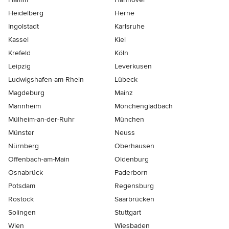
Heidelberg
Herne
Ingolstadt
Karlsruhe
Kassel
Kiel
Krefeld
Köln
Leipzig
Leverkusen
Ludwigshafen-am-Rhein
Lübeck
Magdeburg
Mainz
Mannheim
Mönchen­gladbach
Mülheim-an-der-Ruhr
München
Münster
Neuss
Nürnberg
Oberhausen
Offenbach-am-Main
Oldenburg
Osnabrück
Paderborn
Potsdam
Regensburg
Rostock
Saarbrücken
Solingen
Stuttgart
Wien
Wiesbaden