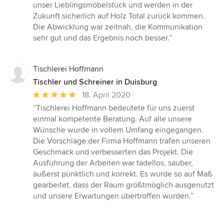
Sternen
unser Lieblingsmöbelstück und werden in der
Zukunft sicherlich auf Holz Total zurück kommen.
Die Abwicklung war zeitnah, die Kommunikation
sehr gut und das Ergebnis noch besser.”
Tischlerei Hoffmann
Tischler und Schreiner in Duisburg
Durchschnittliche
18. April 2020
Bewertung:
“Tischlerei Hoffmann bedeutete für uns zuerst
5
einmal kompetente Beratung. Auf alle unsere
von
Wünsche wurde in vollem Umfang eingegangen.
5
Die Vorschläge der Firma Hoffmann trafen unseren
Sternen
Geschmack und verbesserten das Projekt. Die
Ausführung der Arbeiten war tadellos, sauber,
äußerst pünktlich und korrekt. Es wurde so auf Maß
gearbeitet, dass der Raum größtmöglich ausgenutzt
und unsere Erwartungen übertroffen wurden.”