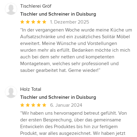
Tischlerei Gröf
Tischler und Schreiner in Duisburg
Durchschnittliche
1. Dezember 2025
Bewertung:
“In der vergangenen Woche wurde meine Küche um
5
Aufsatzschränke und ein zusätzliches Solitär Möbel
von
erweitert. Meine Wünsche und Vorstellungen
5
wurden mehr als erfüllt. Bedanken möchte ich mich
Sternen
auch bei dem sehr netten und kompetenten
Montageteam, welches sehr professionell und
sauber gearbeitet hat. Gerne wieder!”
Holz Total
Tischler und Schreiner in Duisburg
Durchschnittliche
6. Januar 2024
Bewertung:
“Wir haben uns hervorragend betreut gefühlt. Von
5
der ersten Besprechung, über das gemeinsame
von
Entwickeln des Produktes bis hin zur fertigem
5
Produkt, war alles ausgezeichnet. Wir haben jetzt