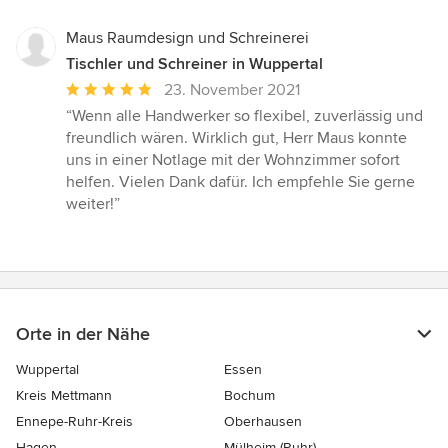
Maus Raumdesign und Schreinerei
Tischler und Schreiner in Wuppertal
Durchschnittliche
23. November 2021
Bewertung:
“Wenn alle Handwerker so flexibel, zuverlässig und
5
freundlich wären. Wirklich gut, Herr Maus konnte
von
uns in einer Notlage mit der Wohnzimmer sofort
5
helfen. Vielen Dank dafür. Ich empfehle Sie gerne
Sternen
weiter!”
Orte in der Nähe
Wuppertal
Essen
Kreis Mettmann
Bochum
Ennepe-Ruhr-Kreis
Oberhausen
Hagen
Mülheim (Ruhr)