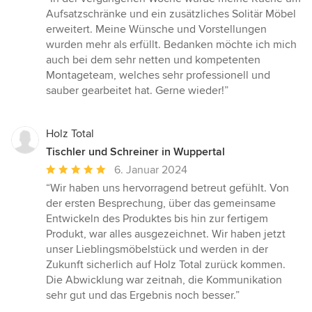
5
Aufsatzschränke und ein zusätzliches Solitär Möbel
von
erweitert. Meine Wünsche und Vorstellungen
5
wurden mehr als erfüllt. Bedanken möchte ich mich
Sternen
auch bei dem sehr netten und kompetenten
Montageteam, welches sehr professionell und
sauber gearbeitet hat. Gerne wieder!”
Holz Total
Tischler und Schreiner in Wuppertal
Durchschnittliche
6. Januar 2024
Bewertung:
“Wir haben uns hervorragend betreut gefühlt. Von
5
der ersten Besprechung, über das gemeinsame
von
Entwickeln des Produktes bis hin zur fertigem
5
Produkt, war alles ausgezeichnet. Wir haben jetzt
Sternen
unser Lieblingsmöbelstück und werden in der
Zukunft sicherlich auf Holz Total zurück kommen.
Die Abwicklung war zeitnah, die Kommunikation
sehr gut und das Ergebnis noch besser.”