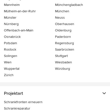
Mannheim
Mönchen­gladbach
Mülheim-an-der-Ruhr
München
Münster
Neuss
Nürnberg
Oberhausen
Offenbach-am-Main
Oldenburg
Osnabrück
Paderborn
Potsdam
Regensburg
Rostock
Saarbrücken
Solingen
Stuttgart
Wien
Wiesbaden
Wuppertal
Würzburg
Zürich
Projektart
Schrankfronten erneuern
Schrankreparatur