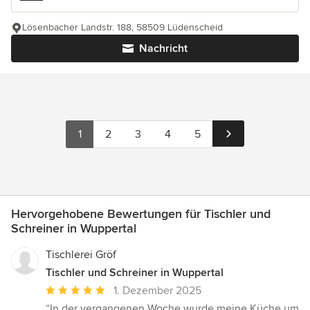
Lösenbacher Landstr. 188, 58509 Lüdenscheid
Nachricht
1
2
3
4
5
Hervorgehobene Bewertungen für Tischler und
Schreiner in Wuppertal
Tischlerei Gröf
Tischler und Schreiner in Wuppertal
Durchschnittliche
1. Dezember 2025
Bewertung:
“In der vergangenen Woche wurde meine Küche um