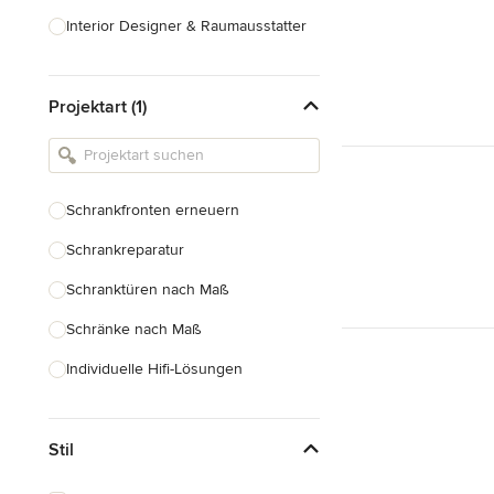
Interior Designer & Raumausstatter
Küchenplanung
Projektart (1)
Landschaftsarchitekten
Armaturen & Sanitärbedarf
Beleuchtung
Schrankfronten erneuern
Einbauschränke
Schrankreparatur
Alle anzeigen
Schranktüren nach Maß
Schränke nach Maß
Individuelle Hifi-Lösungen
Möbel nach Maß
Stil
Küchenschränke nach Maß
Regale nach Maß