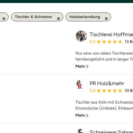
Tischler & Schreiner
Holzbehandlung
Tischlerei Hoffma
Durchschnittliche Bewe
5,0
13 
Nur eine von vielen Tischlerei
familiengeführt und in langer T
Mehr
PR Holz&mehr
Durchschnittliche Bewe
5,0
10 
Tischler aus Köln mit Schwerpu
Einzestücke (Unikate), Einbaum
Mehr
Schreinerei Sahn