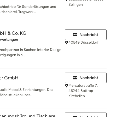
Solingen
achbetrieb für Sonderlösungen und
ischlerei, Tragwerk...
mbH & Co. KG
Nachricht
rtung: 5 von 5 Sternen
ewertungen
40549 Düsseldorf
rechpartner in Sachen Interior Design
tigungen in al...
der GmbH
Nachricht
Mercatorstraße 7,
uelle Möbel & Einrichtungen. Das
46244 Bottrop-
Möbelstücken über...
Kirchellen
lanungsbüro und Tischlerei