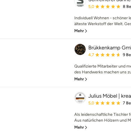
Durchschnittliche Bewe
5,0
8 B
Individuell Wohnen - schöner le
älteste Werkstoff der Welt. Ge
Mehr
Brükkenkamp G
Durchschnittliche Bewe
4,7
9 B
Qualifizierte Mitarbeiter und 
des Handwerks machen uns zu 
Mehr
Julius Möbel | krea
Durchschnittliche Bewe
5,0
7 B
Als leidenschaftliche Tischler
Aus natürlichen Hölzern und Mat
Mehr