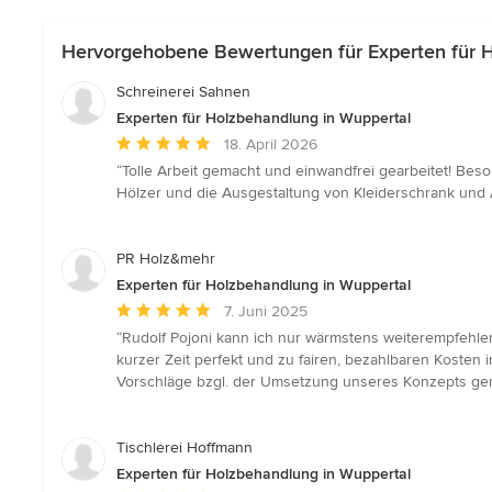
Hervorgehobene Bewertungen für Experten für H
Schreinerei Sahnen
Experten für Holzbehandlung in Wuppertal
Durchschnittliche
18. April 2026
Bewertung:
“Tolle Arbeit gemacht und einwandfrei gearbeitet! Bes
5
Hölzer und die Ausgestaltung von Kleiderschrank und A
von
5
Sternen
PR Holz&mehr
Experten für Holzbehandlung in Wuppertal
Durchschnittliche
7. Juni 2025
Bewertung:
“Rudolf Pojoni kann ich nur wärmstens weiterempfehle
5
kurzer Zeit perfekt und zu fairen, bezahlbaren Kosten 
von
Vorschläge bzgl. der Umsetzung unseres Konzepts gema
5
Sternen
Tischlerei Hoffmann
Experten für Holzbehandlung in Wuppertal