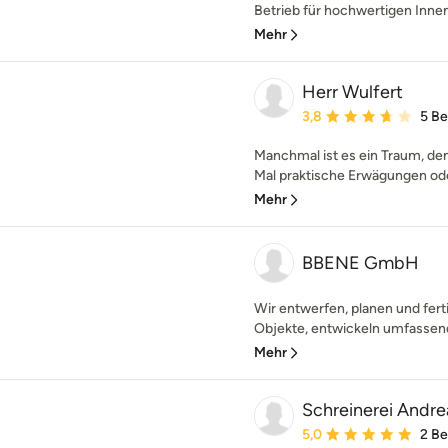
Betrieb für hochwertigen Inne
Mehr
Herr Wulfert
Durchschnittliche Bewe
3,8
5 B
Manchmal ist es ein Traum, den
Mal praktische Erwägungen oder
Mehr
BBENE GmbH
Wir entwerfen, planen und fert
Objekte, entwickeln umfassend
Mehr
Schreinerei Andre
Durchschnittliche Bewe
5,0
2 B