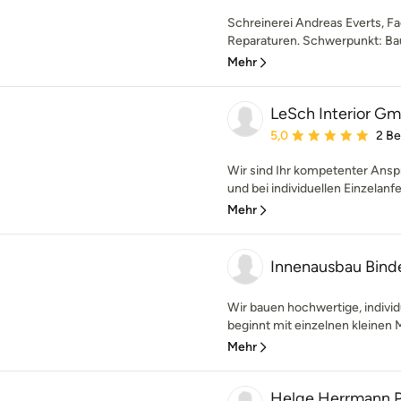
Schreinerei Andreas Everts, F
Reparaturen. Schwerpunkt: Baut
Mehr
LeSch Interior G
Durchschnittliche Bewe
5,0
2 B
Wir sind Ihr kompetenter Ansp
und bei individuellen Einzelanfer
Mehr
Innenausbau Bin
Wir bauen hochwertige, individ
beginnt mit einzelnen kleinen 
Mehr
Helge Herrmann P