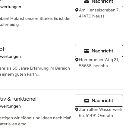
Nachricht
rtung: 5 von 5 Sternen
ewertungen
Am Henselsgraben 7,
41470 Neuss
ben! Holz ist unsere Stärke. Es ist der
schmeidig...
mbH
Nachricht
rtung: 4.7 von 5 Sternen
ewertungen
Hombrucher Weg 21,
58638 Iserlohn
mehr als 50 Jahre Erfahrung im Bereich
einem guten Partn...
tiv & funktionell
Nachricht
rtung: 5 von 5 Sternen
ewertungen
Zum alten Wasserwerk
6b, 51491 Overath
 fertigen wir Möbel und Ideen nach Maß.
erialien ersc...