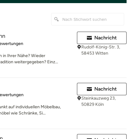
nn
Nachricht
rtung: 5 von 5 Sternen
Bewertungen
Rudolf-König-Str. 3,
58453 Witten
en in Ihrer Nähe? Wieder
radition weitergegeben? Einz...
Nachricht
rtung: 5 von 5 Sternen
Bewertungen
Steinkauzweg 23,
50829 Köln
nkt auf individuellen Möbelbau,
öbel wie Schränke, Si...
en