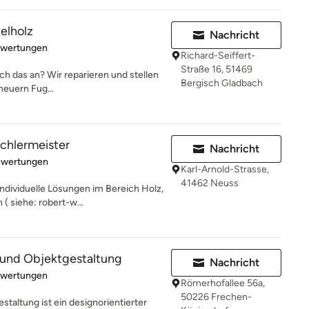
telholz
Nachricht
rtung: 5 von 5 Sternen
ewertungen
Richard-Seiffert-
Straße 16, 51469
ch das an? Wir reparieren und stellen
Bergisch Gladbach
rneuern Fug...
chlermeister
Nachricht
rtung: 5 von 5 Sternen
ewertungen
Karl-Arnold-Strasse,
41462 Neuss
individuelle Lösungen im Bereich Holz,
 siehe: robert-w...
und Objektgestaltung
Nachricht
rtung: 5 von 5 Sternen
ewertungen
Römerhofallee 56a,
50226 Frechen-
altung ist ein designorientierter