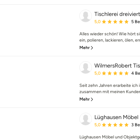
Tischlerei dreivier
Durchschnittliche Bewe
5,0
5 B
Alles wieder schön! Wie hört si
ein, polieren, lackieren, ölen, e
Mehr
WilmersRobert Tis
Durchschnittliche Bewe
5,0
4 B
Seit zehn Jahren erarbeite ich 
zusammen mit meinen Kunden (
Mehr
Lüghausen Möbel 
Durchschnittliche Bewe
5,0
3 B
Lüghausen Möbel und Objektgest