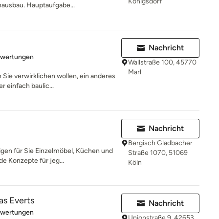
Königsdorf
nausbau. Hauptaufgabe...
Nachricht
rtung: 3.8 von 5 Sternen
ewertungen
Wallstraße 100, 45770
Marl
 Sie verwirklichen wollen, ein anderes
 einfach baulic...
Nachricht
Bergisch Gladbacher
igen für Sie Einzelmöbel, Küchen und
Straße 1070, 51069
e Konzepte für jeg...
Köln
as Everts
Nachricht
rtung: 5 von 5 Sternen
ewertungen
Unionstraße 9, 42653