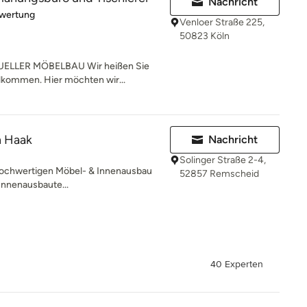
Nachricht
rtung: 5 von 5 Sternen
ewertung
Venloer Straße 225,
50823 Köln
ELLER MÖBELBAU Wir heißen Sie
llkommen. Hier möchten wir...
n Haak
Nachricht
Solinger Straße 2-4,
r hochwertigen Möbel- & Innenausbau
52857 Remscheid
Innenausbaute...
40 Experten