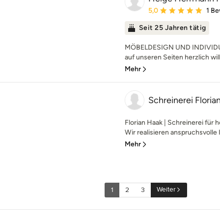
Durchschnittliche Bewe
5,0
1 B
Seit 25 Jahren tätig
MÖBELDESIGN UND INDIVIDU
auf unseren Seiten herzlich wi
Mehr
Schreinerei Floria
Florian Haak | Schreinerei fü
Wir realisieren anspruchsvolle 
Mehr
Weiter
1
2
3