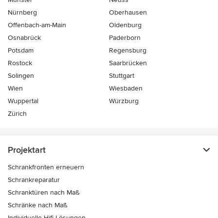
Nürnberg
Oberhausen
Offenbach-am-Main
Oldenburg
Osnabrück
Paderborn
Potsdam
Regensburg
Rostock
Saarbrücken
Solingen
Stuttgart
Wien
Wiesbaden
Wuppertal
Würzburg
Zürich
Projektart
Schrankfronten erneuern
Schrankreparatur
Schranktüren nach Maß
Schränke nach Maß
Individuelle Hifi-Lösungen