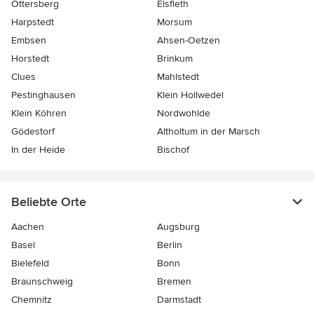
Ottersberg
Elsfleth
Harpstedt
Morsum
Embsen
Ahsen-Oetzen
Horstedt
Brinkum
Clues
Mahlstedt
Pestinghausen
Klein Hollwedel
Klein Köhren
Nordwohlde
Gödestorf
Altholtum in der Marsch
In der Heide
Bischof
Beliebte Orte
Aachen
Augsburg
Basel
Berlin
Bielefeld
Bonn
Braunschweig
Bremen
Chemnitz
Darmstadt