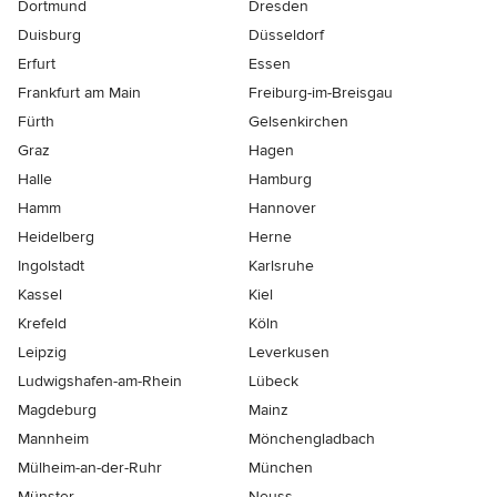
Dortmund
Dresden
Duisburg
Düsseldorf
Erfurt
Essen
Frankfurt am Main
Freiburg-im-Breisgau
Fürth
Gelsenkirchen
Graz
Hagen
Halle
Hamburg
Hamm
Hannover
Heidelberg
Herne
Ingolstadt
Karlsruhe
Kassel
Kiel
Krefeld
Köln
Leipzig
Leverkusen
Ludwigshafen-am-Rhein
Lübeck
Magdeburg
Mainz
Mannheim
Mönchen­gladbach
Mülheim-an-der-Ruhr
München
Münster
Neuss