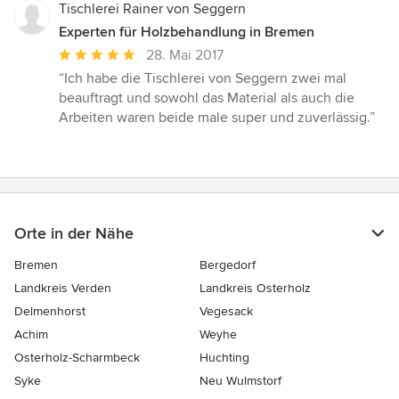
Tischlerei Rainer von Seggern
Experten für Holzbehandlung in Bremen
Durchschnittliche
28. Mai 2017
Bewertung:
“Ich habe die Tischlerei von Seggern zwei mal
5
beauftragt und sowohl das Material als auch die
von
Arbeiten waren beide male super und zuverlässig.”
5
Sternen
Orte in der Nähe
Bremen
Bergedorf
Landkreis Verden
Landkreis Osterholz
Delmenhorst
Vegesack
Achim
Weyhe
Osterholz-Scharmbeck
Huchting
Syke
Neu Wulmstorf