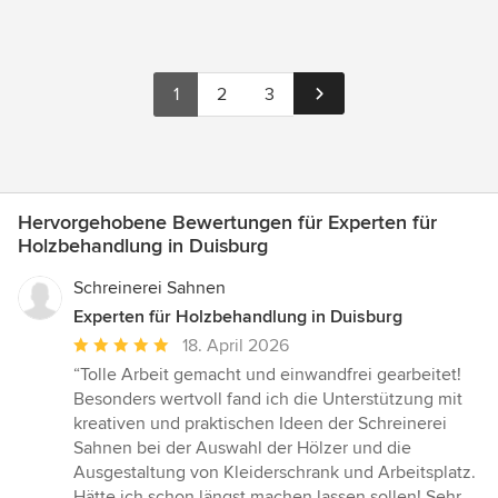
1
2
3
Hervorgehobene Bewertungen für Experten für
Holzbehandlung in Duisburg
Schreinerei Sahnen
Experten für Holzbehandlung in Duisburg
Durchschnittliche
18. April 2026
Bewertung:
“Tolle Arbeit gemacht und einwandfrei gearbeitet!
5
Besonders wertvoll fand ich die Unterstützung mit
von
kreativen und praktischen Ideen der Schreinerei
5
Sahnen bei der Auswahl der Hölzer und die
Sternen
Ausgestaltung von Kleiderschrank und Arbeitsplatz.
Hätte ich schon längst machen lassen sollen! Sehr