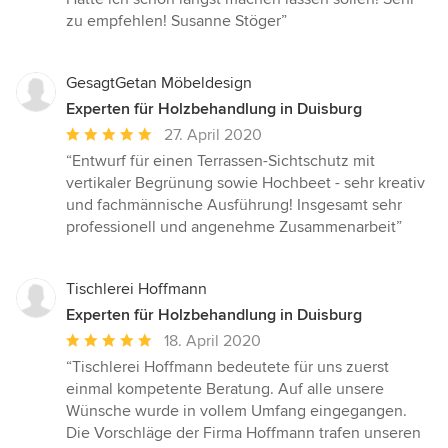
zu empfehlen! Susanne Stöger”
GesagtGetan Möbeldesign
Experten für Holzbehandlung in Duisburg
Durchschnittliche
27. April 2020
Bewertung:
“Entwurf für einen Terrassen-Sichtschutz mit
5
vertikaler Begrünung sowie Hochbeet - sehr kreativ
von
und fachmännische Ausführung! Insgesamt sehr
5
professionell und angenehme Zusammenarbeit”
Sternen
Tischlerei Hoffmann
Experten für Holzbehandlung in Duisburg
Durchschnittliche
18. April 2020
Bewertung:
“Tischlerei Hoffmann bedeutete für uns zuerst
5
einmal kompetente Beratung. Auf alle unsere
von
Wünsche wurde in vollem Umfang eingegangen.
5
Die Vorschläge der Firma Hoffmann trafen unseren