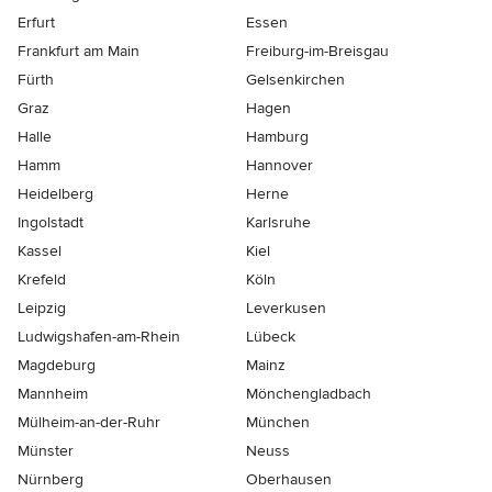
Erfurt
Essen
Frankfurt am Main
Freiburg-im-Breisgau
Fürth
Gelsenkirchen
Graz
Hagen
Halle
Hamburg
Hamm
Hannover
Heidelberg
Herne
Ingolstadt
Karlsruhe
Kassel
Kiel
Krefeld
Köln
Leipzig
Leverkusen
Ludwigshafen-am-Rhein
Lübeck
Magdeburg
Mainz
Mannheim
Mönchen­gladbach
Mülheim-an-der-Ruhr
München
Münster
Neuss
Nürnberg
Oberhausen