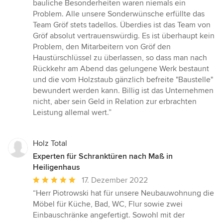
bauliche Besonderheiten waren niemals ein
Problem. Alle unsere Sonderwünsche erfüllte das
Team Gröf stets tadellos. Überdies ist das Team von
Gröf absolut vertrauenswürdig. Es ist überhaupt kein
Problem, den Mitarbeitern von Gröf den
Haustürschlüssel zu überlassen, so dass man nach
Rückkehr am Abend das gelungene Werk bestaunt
und die vom Holzstaub gänzlich befreite "Baustelle"
bewundert werden kann. Billig ist das Unternehmen
nicht, aber sein Geld in Relation zur erbrachten
Leistung allemal wert.”
Holz Total
Experten für Schranktüren nach Maß in
Heiligenhaus
Durchschnittliche
17. Dezember 2022
Bewertung:
“Herr Piotrowski hat für unsere Neubauwohnung die
5
Möbel für Küche, Bad, WC, Flur sowie zwei
von
Einbauschränke angefertigt. Sowohl mit der