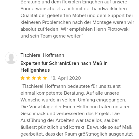
5
Beratung und dem flexiblen Eingehen auf unsere
Sternen
Sonderwünsche als auch mit der handwerklichen
Qualität der gelieferten Möbel und dem Support bei
kleineren Problemchen nach der Montage waren wir
absolut zufrieden. Wir empfehlen Herrn Piotrowski
und sein Team gerne weiter.”
Tischlerei Hoffmann
Experten für Schranktüren nach Maß in
Heiligenhaus
Durchschnittliche
18. April 2020
Bewertung:
“Tischlerei Hoffmann bedeutete für uns zuerst
5
einmal kompetente Beratung. Auf alle unsere
von
Wünsche wurde in vollem Umfang eingegangen.
5
Die Vorschläge der Firma Hoffmann trafen unseren
Sternen
Geschmack und verbesserten das Projekt. Die
Ausführung der Arbeiten war tadellos, sauber,
äußerst pünktlich und korrekt. Es wurde so auf Maß
gearbeitet, dass der Raum größtmöglich ausgenutzt