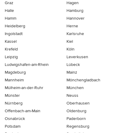
Graz
Hagen
Halle
Hamburg
Hamm
Hannover
Heidelberg
Herne
Ingolstadt
Karlsruhe
Kassel
Kiel
Krefeld
Köln
Leipzig
Leverkusen
Ludwigshafen-am-Rhein
Lübeck
Magdeburg
Mainz
Mannheim
Mönchen­gladbach
Mülheim-an-der-Ruhr
München
Münster
Neuss
Nürnberg
Oberhausen
Offenbach-am-Main
Oldenburg
Osnabrück
Paderborn
Potsdam
Regensburg