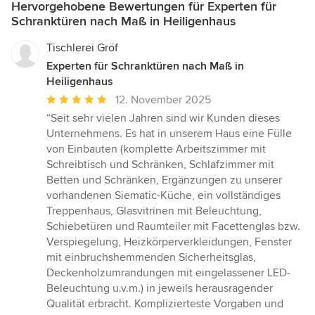
Hervorgehobene Bewertungen für Experten für
Schranktüren nach Maß in Heiligenhaus
Tischlerei Gröf
Experten für Schranktüren nach Maß in
Heiligenhaus
Durchschnittliche
12. November 2025
Bewertung:
“Seit sehr vielen Jahren sind wir Kunden dieses
5
Unternehmens. Es hat in unserem Haus eine Fülle
von
von Einbauten (komplette Arbeitszimmer mit
5
Schreibtisch und Schränken, Schlafzimmer mit
Sternen
Betten und Schränken, Ergänzungen zu unserer
vorhandenen Siematic-Küche, ein vollständiges
Treppenhaus, Glasvitrinen mit Beleuchtung,
Schiebetüren und Raumteiler mit Facettenglas bzw.
Verspiegelung, Heizkörperverkleidungen, Fenster
mit einbruchshemmenden Sicherheitsglas,
Deckenholzumrandungen mit eingelassener LED-
Beleuchtung u.v.m.) in jeweils herausragender
Qualität erbracht. Komplizierteste Vorgaben und