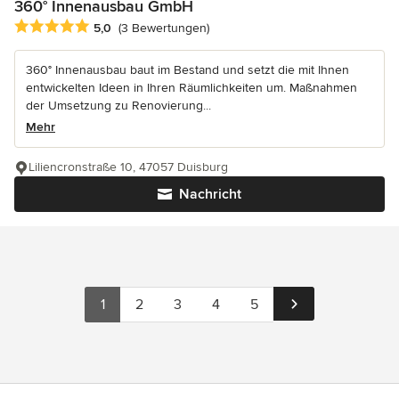
360° Innenausbau GmbH
Durchschnittliche Bewertung: 5 von 5 Sternen
5,0
(3 Bewertungen)
360° Innenausbau baut im Bestand und setzt die mit Ihnen
entwickelten Ideen in Ihren Räumlichkeiten um. Maßnahmen
der Umsetzung zu Renovierung...
Mehr
Liliencronstraße 10, 47057 Duisburg
Nachricht
1
2
3
4
5