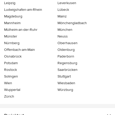
Leipzig
Leverkusen
Ludwigshafen-am-Rhein
Lübeck
Magdeburg
Mainz
Mannheim
Mönchen­gladbach
Mülheim-an-der-Ruhr
München
Münster
Neuss
Nürnberg
Oberhausen
Offenbach-am-Main
Oldenburg
Osnabrück
Paderborn
Potsdam
Regensburg
Rostock
Saarbrücken
Solingen
Stuttgart
Wien
Wiesbaden
Wuppertal
Würzburg
Zürich