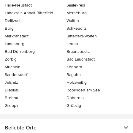
Halle-Neustadt
Saalekreis
Landkreis Anhalt-Bitterfeld
Merseburg
Delitzsch
Wolfen
Burg
Schkeuditz
Markranstädt
Bitterfeld-Wolfen
Landsberg
Leuna
Bad Dürrenberg
Braunsbedra
Zörbig
Bad Lauchstädt
Mücheln
Könnern
Sandersdorf
Raguhn
Jeßnitz
Holzweißig
Dieskau
Röblingen am See
Brehna
Döbernitz
Greppin
Gröbzig
Beliebte Orte