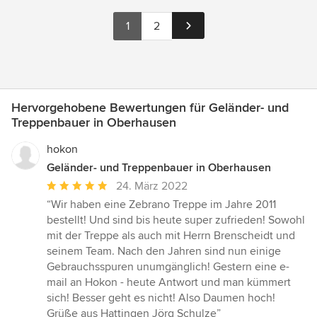
1
2
Hervorgehobene Bewertungen für Geländer- und
Treppenbauer in Oberhausen
hokon
Geländer- und Treppenbauer in Oberhausen
Durchschnittliche
24. März 2022
Bewertung:
“Wir haben eine Zebrano Treppe im Jahre 2011
5
bestellt! Und sind bis heute super zufrieden! Sowohl
von
mit der Treppe als auch mit Herrn Brenscheidt und
5
seinem Team. Nach den Jahren sind nun einige
Sternen
Gebrauchsspuren unumgänglich! Gestern eine e-
mail an Hokon - heute Antwort und man kümmert
sich! Besser geht es nicht! Also Daumen hoch!
Grüße aus Hattingen Jörg Schulze”