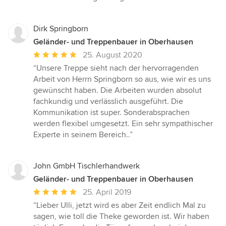
Dirk Springborn
Geländer- und Treppenbauer in Oberhausen
Durchschnittliche
25. August 2020
Bewertung:
“Unsere Treppe sieht nach der hervorragenden
5
Arbeit von Herrn Springborn so aus, wie wir es uns
von
gewünscht haben. Die Arbeiten wurden absolut
5
fachkundig und verlässlich ausgeführt. Die
Sternen
Kommunikation ist super. Sonderabsprachen
werden flexibel umgesetzt. Ein sehr sympathischer
Experte in seinem Bereich..”
John GmbH Tischlerhandwerk
Geländer- und Treppenbauer in Oberhausen
Durchschnittliche
25. April 2019
Bewertung:
“Lieber Ulli, jetzt wird es aber Zeit endlich Mal zu
5
sagen, wie toll die Theke geworden ist. Wir haben
von