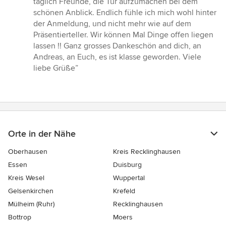
täglich Freunde, die Tür aufzumachen bei dem
5
schönen Anblick. Endlich fühle ich mich wohl hinter
Sternen
der Anmeldung, und nicht mehr wie auf dem
Präsentierteller. Wir können Mal Dinge offen liegen
lassen !! Ganz grosses Dankeschön and dich, an
Andreas, an Euch, es ist klasse geworden. Viele
liebe Grüße”
Orte in der Nähe
Oberhausen
Kreis Recklinghausen
Essen
Duisburg
Kreis Wesel
Wuppertal
Gelsenkirchen
Krefeld
Mülheim (Ruhr)
Recklinghausen
Bottrop
Moers