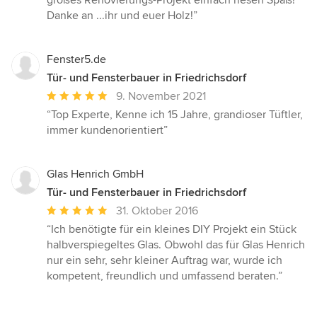
großes Renovierungs-Projekt einfach riesen Spaß!
Danke an ...ihr und euer Holz!”
Fenster5.de
Tür- und Fensterbauer in Friedrichsdorf
Durchschnittliche
9. November 2021
Bewertung:
“Top Experte, Kenne ich 15 Jahre, grandioser Tüftler,
5
immer kundenorientiert”
von
5
Sternen
Glas Henrich GmbH
Tür- und Fensterbauer in Friedrichsdorf
Durchschnittliche
31. Oktober 2016
Bewertung:
“Ich benötigte für ein kleines DIY Projekt ein Stück
5
halbverspiegeltes Glas. Obwohl das für Glas Henrich
von
nur ein sehr, sehr kleiner Auftrag war, wurde ich
5
kompetent, freundlich und umfassend beraten.”
Sternen