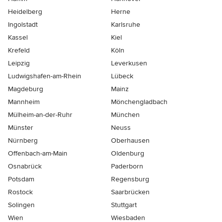
Heidelberg
Herne
Ingolstadt
Karlsruhe
Kassel
Kiel
Krefeld
Köln
Leipzig
Leverkusen
Ludwigshafen-am-Rhein
Lübeck
Magdeburg
Mainz
Mannheim
Mönchen­gladbach
Mülheim-an-der-Ruhr
München
Münster
Neuss
Nürnberg
Oberhausen
Offenbach-am-Main
Oldenburg
Osnabrück
Paderborn
Potsdam
Regensburg
Rostock
Saarbrücken
Solingen
Stuttgart
Wien
Wiesbaden