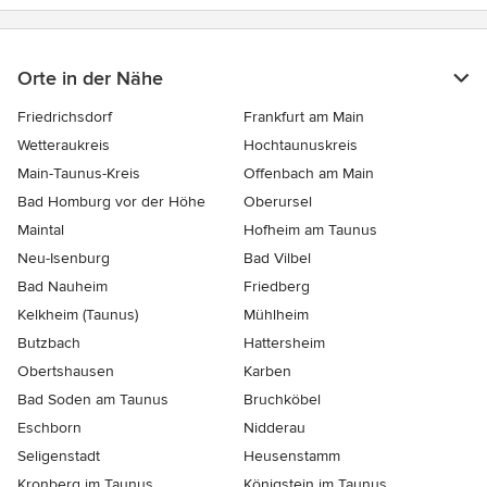
Orte in der Nähe
Friedrichsdorf
Frankfurt am Main
Wetteraukreis
Hochtaunuskreis
Main-Taunus-Kreis
Offenbach am Main
Bad Homburg vor der Höhe
Oberursel
Maintal
Hofheim am Taunus
Neu-Isenburg
Bad Vilbel
Bad Nauheim
Friedberg
Kelkheim (Taunus)
Mühlheim
Butzbach
Hattersheim
Obertshausen
Karben
Bad Soden am Taunus
Bruchköbel
Eschborn
Nidderau
Seligenstadt
Heusenstamm
Kronberg im Taunus
Königstein im Taunus