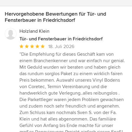
Hervorgehobene Bewertungen für Tür- und
Fensterbauer in Friedrichsdorf
Holzland Klein
Tür- und Fensterbauer in Friedrichsdorf
Durchschnittliche
18. Juli 2026
Bewertung:
“Die Empfehlung für dieses Geschäft kam von
5
einem Branchenkenner und war einfach nur genial.
von
Mit Geduld wurden wir beraten und haben gleich
5
das rundum sorglos Paket zu einem wirklich fairen
Sternen
Preis bekommen. Auswahl unseres Vinyl Bodens
von Coretec, Termin Vereinbarung und die
handwerklich gute Verlegung..alles reibungslos .
Die Parkettleger waren jedem Problem gewachsen
und zudem noch sehr freundlich und angenehm.
Zum Schluss kam nochmals Sven S. von der Fa.
Klein und hat alles abgenommen. Das familiäre
Gefühl von Anfang bis Ende machte für unser