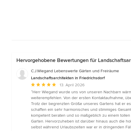
Hervorgehobene Bewertungen für Landschaftsarch
C.J.Wiegand Lebenswerte Gärten und Freiräume
Landschaftsarchitekten in Friedrichsdorf
Durchschnittliche
13. April 2026
Bewertung:
“Herr Wiegand wurde uns von unseren Nachbarn wärms
5
weiterempfehlen. Von der ersten Kontaktaufnahme, übe
von
Trotz der begrenzten Größe unseres Gartens hat er e
5
schaffen ein sehr harmonisches und stimmiges Gesamtbi
Sternen
kompetent beraten und so maßgeblich zu einem tollen 
Garten. Hervorzuheben ist darüber hinaus auch die ho
selbst während Urlaubszeiten war er in dringenden Fäl