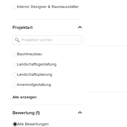
Interior Designer & Raumausstatter
Küchenplanung
Projektart
Landschaftsarchitekten
Armaturen & Sanitärbedarf
Beleuchtung
Baumhausbau
Einbauschränke
Landschaftsgestaltung
Alle anzeigen
Landschaftsplanung
Innenhofgestaltung
Alle anzeigen
Bewertung (1)
Alle Bewertungen