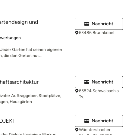
artendesign und
Nachricht
63486 Bruchköbel
rtung: 5 von 5 Sternen
ewertungen
 Jeder Garten hat seinen eigenen
, die den Garten nut...
aftsarchitektur
Nachricht
65824 Schwalbach a.
ivater Auftraggeber, Stadtplätze,
Ts.
lagen, Hausgärten
OJEKT
Nachricht
Wächtersbacher
t der Diplom Ingenieur Markus