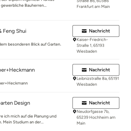
Straße 86, 60386
d gewerbliche Bauherren...
Frankfurt am Main
& Feng Shui
Nachricht
Kaiser-Friedrich-
 dem besonderen Blick auf Garten.
Straße 1, 65193
Wiesbaden
lber+Heckmann
Nachricht
Leibnizstraße 8a, 65191
ilber+Heckmann
Wiesbaden
arten Design
Nachricht
Neudorfgasse 7b,
e ich mich auf die Planung und
65239 Hochheim am
. Mein Studium an der...
Main