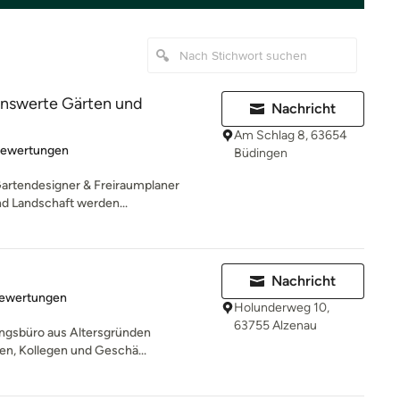
nswerte Gärten und
Nachricht
Am Schlag 8, 63654
rtung: 4.9 von 5 Sternen
Bewertungen
Büdingen
artendesigner & Freiraumplaner
d Landschaft werden...
Nachricht
rtung: 4.9 von 5 Sternen
Bewertungen
Holunderweg 10,
63755 Alzenau
nungsbüro aus Altersgründen
n, Kollegen und Geschä...