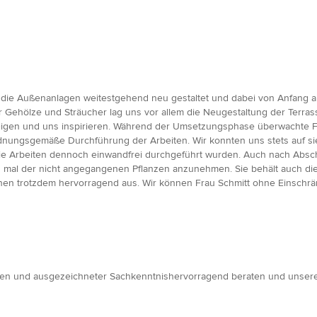
ie Außenanlagen weitestgehend neu gestaltet und dabei von Anfang an 
Gehölze und Sträucher lag uns vor allem die Neugestaltung der Terras
eigen und uns inspirieren. Während der Umsetzungsphase überwachte Fr
dnungsgemäße Durchführung der Arbeiten. Wir konnten uns stets auf si
e Arbeiten dennoch einwandfrei durchgeführt wurden. Auch nach Abschl
h mal der nicht angegangenen Pflanzen anzunehmen. Sie behält auch die
n trotzdem hervorragend aus. Wir können Frau Schmitt ohne Einschrä
gen und ausgezeichneter Sachkenntnishervorragend beraten und unseren