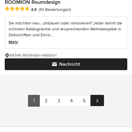
ROOMION Raumdesign
Durchschnittliche Bewertung: 4.9 von 5 Sternen
4,9
(10 Bewertungen)
Sie möchten neu-, umbauen oder renovieren? Jeder kennt die
schicken Katalogräume und ansprechenden Wohnbeispiele in
Zeitschriften und Einric...
Mehr
64546 Mörfelden-Walldorf
Nachricht
1
2
3
4
5