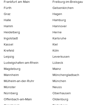
Frankfurt am Main
Freiburg-im-Breisgau
Fürth
Gelsenkirchen
Graz
Hagen
Halle
Hamburg
Hamm
Hannover
Heidelberg
Herne
Ingolstadt
Karlsruhe
Kassel
Kiel
Krefeld
Köln
Leipzig
Leverkusen
Ludwigshafen-am-Rhein
Lübeck
Magdeburg
Mainz
Mannheim
Mönchen­gladbach
Mülheim-an-der-Ruhr
München
Münster
Neuss
Nürnberg
Oberhausen
Offenbach-am-Main
Oldenburg