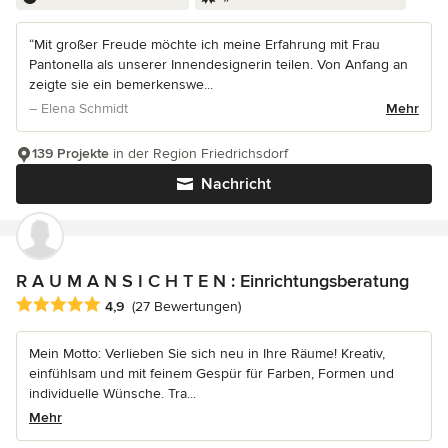
“Mit großer Freude möchte ich meine Erfahrung mit Frau
Pantonella als unserer Innendesignerin teilen. Von Anfang an
zeigte sie ein bemerkenswe...
– Elena Schmidt
Mehr
139 Projekte
in der Region Friedrichsdorf
Nachricht
R A U M A N S I C H T E N : Einrichtungsberatung
Durchschnittliche Bewertung: 4.9 von 5 Sternen
4,9
(27 Bewertungen)
Mein Motto: Verlieben Sie sich neu in Ihre Räume! Kreativ,
einfühlsam und mit feinem Gespür für Farben, Formen und
individuelle Wünsche. Tra...
Mehr