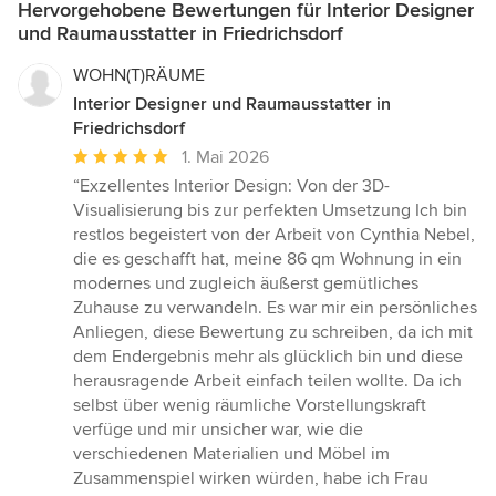
Hervorgehobene Bewertungen für Interior Designer
und Raumausstatter in Friedrichsdorf
WOHN(T)RÄUME
Interior Designer und Raumausstatter in
Friedrichsdorf
Durchschnittliche
1. Mai 2026
Bewertung:
“Exzellentes Interior Design: Von der 3D-
5
Visualisierung bis zur perfekten Umsetzung Ich bin
von
restlos begeistert von der Arbeit von Cynthia Nebel,
5
die es geschafft hat, meine 86 qm Wohnung in ein
Sternen
modernes und zugleich äußerst gemütliches
Zuhause zu verwandeln. Es war mir ein persönliches
Anliegen, diese Bewertung zu schreiben, da ich mit
dem Endergebnis mehr als glücklich bin und diese
herausragende Arbeit einfach teilen wollte. Da ich
selbst über wenig räumliche Vorstellungskraft
verfüge und mir unsicher war, wie die
verschiedenen Materialien und Möbel im
Zusammenspiel wirken würden, habe ich Frau