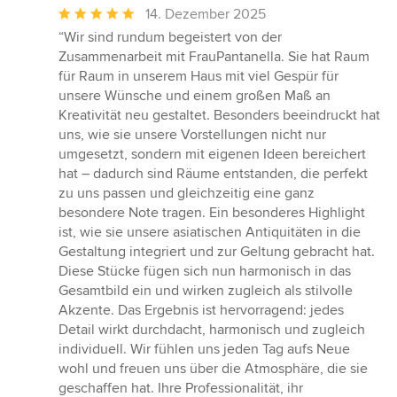
Durchschnittliche
14. Dezember 2025
Bewertung:
“Wir sind rundum begeistert von der
5
Zusammenarbeit mit FrauPantanella. Sie hat Raum
von
für Raum in unserem Haus mit viel Gespür für
5
unsere Wünsche und einem großen Maß an
Sternen
Kreativität neu gestaltet. Besonders beeindruckt hat
uns, wie sie unsere Vorstellungen nicht nur
umgesetzt, sondern mit eigenen Ideen bereichert
hat – dadurch sind Räume entstanden, die perfekt
zu uns passen und gleichzeitig eine ganz
besondere Note tragen. Ein besonderes Highlight
ist, wie sie unsere asiatischen Antiquitäten in die
Gestaltung integriert und zur Geltung gebracht hat.
Diese Stücke fügen sich nun harmonisch in das
Gesamtbild ein und wirken zugleich als stilvolle
Akzente. Das Ergebnis ist hervorragend: jedes
Detail wirkt durchdacht, harmonisch und zugleich
individuell. Wir fühlen uns jeden Tag aufs Neue
wohl und freuen uns über die Atmosphäre, die sie
geschaffen hat. Ihre Professionalität, ihr