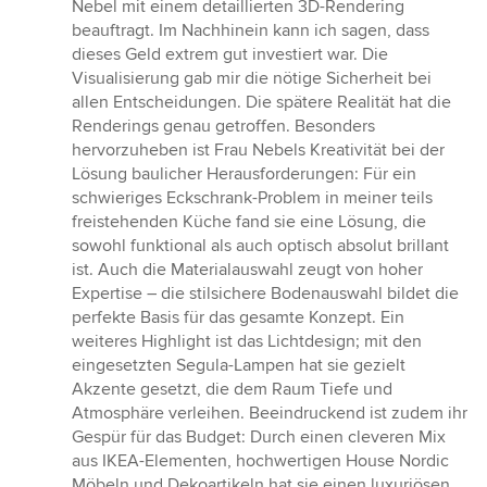
Nebel mit einem detaillierten 3D-Rendering
beauftragt. Im Nachhinein kann ich sagen, dass
dieses Geld extrem gut investiert war. Die
Visualisierung gab mir die nötige Sicherheit bei
allen Entscheidungen. Die spätere Realität hat die
Renderings genau getroffen. Besonders
hervorzuheben ist Frau Nebels Kreativität bei der
Lösung baulicher Herausforderungen: Für ein
schwieriges Eckschrank-Problem in meiner teils
freistehenden Küche fand sie eine Lösung, die
sowohl funktional als auch optisch absolut brillant
ist. Auch die Materialauswahl zeugt von hoher
Expertise – die stilsichere Bodenauswahl bildet die
perfekte Basis für das gesamte Konzept. Ein
weiteres Highlight ist das Lichtdesign; mit den
eingesetzten Segula-Lampen hat sie gezielt
Akzente gesetzt, die dem Raum Tiefe und
Atmosphäre verleihen. Beeindruckend ist zudem ihr
Gespür für das Budget: Durch einen cleveren Mix
aus IKEA-Elementen, hochwertigen House Nordic
Möbeln und Dekoartikeln hat sie einen luxuriösen