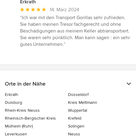
Erkrath
Durchschnittliche
14. März 2024
Bewertung:
“Ich war mit den Transport Gorillas sehr zufrieden.
5
Sie haben meinen Tresor fachgerecht und ohne
von
Beschädigungen aus meinem Keller abtransportiert.
5
Sie waren sehr pünktlich. Man kann sagen : ein sehr
Sternen
gutes Unternehmen.”
Orte in der Nähe
Erkrath
Düsseldorf
Duisburg
Kreis Mettmann
Rhein-Kreis Neuss
Wuppertal
Rheinisch-Bergischer Kreis
Krefeld
Mülheim (Ruhr)
Solingen
Leverkusen
Neuss