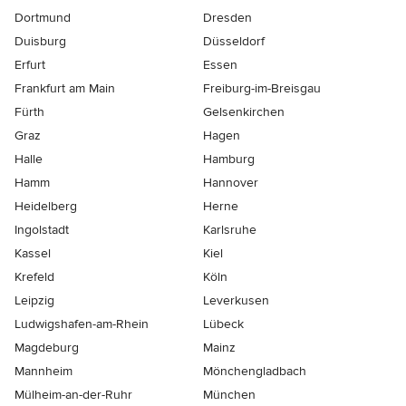
Dortmund
Dresden
Duisburg
Düsseldorf
Erfurt
Essen
Frankfurt am Main
Freiburg-im-Breisgau
Fürth
Gelsenkirchen
Graz
Hagen
Halle
Hamburg
Hamm
Hannover
Heidelberg
Herne
Ingolstadt
Karlsruhe
Kassel
Kiel
Krefeld
Köln
Leipzig
Leverkusen
Ludwigshafen-am-Rhein
Lübeck
Magdeburg
Mainz
Mannheim
Mönchen­gladbach
Mülheim-an-der-Ruhr
München